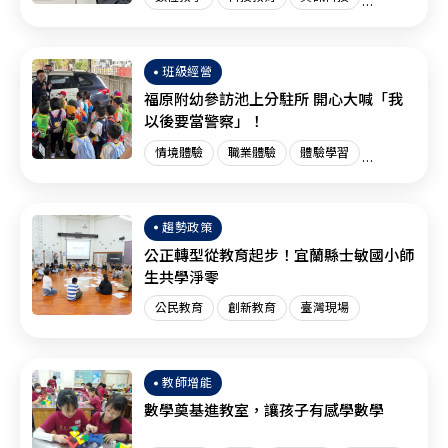
創新教育
臺灣現場
國際趨勢
班級經營
福原附幼參訪池上分駐所 開心大喊「我
以後要當警察」！
情境體驗
職業體驗
體驗學習
體驗教育
臺灣現場
趨勢政策
公正轉型從教育起步！宜蘭縣士敏國小師
生共學淨零
公民教育
創新教育
臺灣現場
教師增能
數學奠基進教室，讓孩子有感學數學