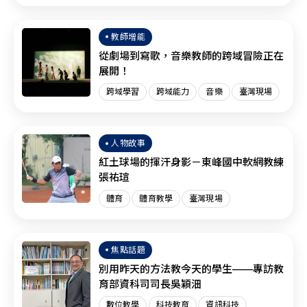
臺灣現場
SEL
教師增能
從劇場到寫歌，音樂教師的跨域冒險正在
展開！
跨域學習
跨域能力
音樂
臺灣現場
人物故事
紅土球場的揮汗身影－東峰國中軟網教練
張祐瑄
體育
體育教學
臺灣現場
焦點話題
別用昨天的方法教今天的學生——專訪教
育部資科司司長吳穎沺
數位教學
科技教育
資訊科技