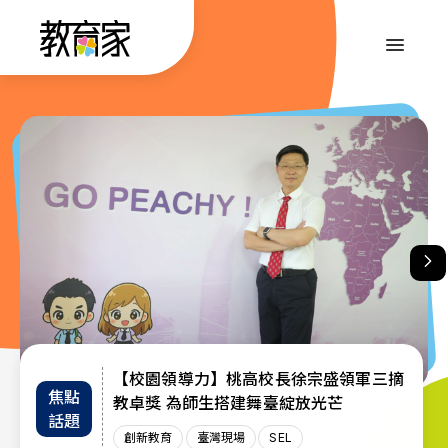
跳
到
:::
主
要
內
:::
容
【校園領導力】桃高校長徐宗盛領軍三摘
教育部首辦「大專院校通識教育教師交流
退而不休，無私奉獻─教育部公布115年
焦點
教師
趨勢
教卓獎 為師生搭建舞臺綻放光芒
教育奉獻獎獲獎名單
工作坊」 共創AI與永續未來課堂
話題
增能
政策
創新教育
創新教育
教師
教育奉獻獎
臺灣現場
臺灣現場
臺灣現場
SEL
AI教育