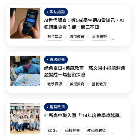
焦點話題
AI世代調查：近5成學生把AI當知己，AI
犯錯誰負責？卻一問三不知
數位學習
數位教育
國際趨勢
AI教育
班級經營
綠色夏日×美感教育 慈文國小把能源議
題變成一場藝術探險
教學資源
美感教育
藝術教育
趨勢政策
七所高中職入圍「114年度教學卓越獎」
SDGs
學校經營
教學卓越獎