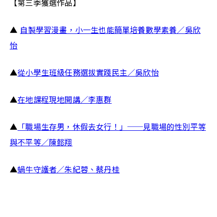
【第三季獲選作品】
▲ 
自製學習漫畫，小一生也能簡單培養數學素養／吳欣
怡
▲
從小學生班級任務選拔實踐民主／
吳欣怡
▲
在地課程現地開講／
李惠群
▲
「職場生存男，休假去女行！」──見職場的性別平等
與不平等／
陳懿翔
▲
蝸牛守護者／
朱紀蓉、蔡丹桂