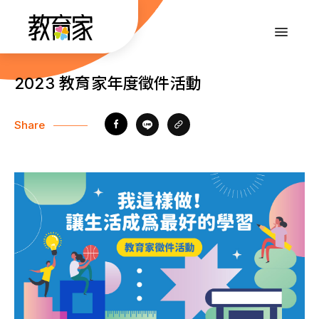
跳
到
:::
主
要
內
:::
2023 教育家年度徵件活動
容
Share