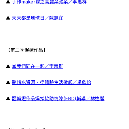
▲ 
手作maker課之高麗菜泡菜／李惠群
▲ 
天天都是地球日／陳慧宜
【第二季獲選作品】
▲ 
當我們同在一起／李惠群
▲ 
愛惜水資源，從體驗生活做起／吳欣怡
▲ 
翻轉燈作品焊接協助情障(EBD)輔導／林逸馨