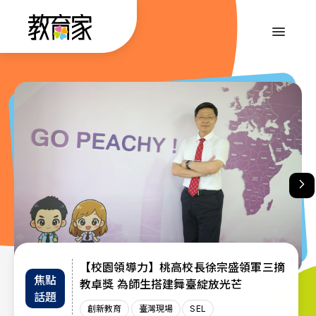
跳
到
:::
主
要
內
:::
容
【校園領導力】桃高校長徐宗盛領軍三摘
教育部首辦「大專院校通識教育教師交流
退而不休，無私奉獻─教育部公布115年
焦點
教師
趨勢
教卓獎 為師生搭建舞臺綻放光芒
教育奉獻獎獲獎名單
工作坊」 共創AI與永續未來課堂
話題
增能
政策
創新教育
創新教育
教師
教育奉獻獎
臺灣現場
臺灣現場
臺灣現場
SEL
AI教育