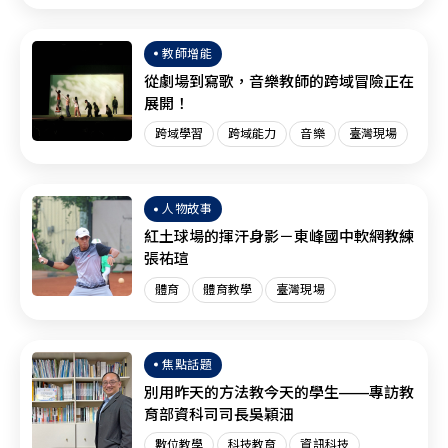
臺灣現場
SEL
教師增能
從劇場到寫歌，音樂教師的跨域冒險正在
展開！
跨域學習
跨域能力
音樂
臺灣現場
人物故事
紅土球場的揮汗身影－東峰國中軟網教練
張祐瑄
體育
體育教學
臺灣現場
焦點話題
別用昨天的方法教今天的學生——專訪教
育部資科司司長吳穎沺
數位教學
科技教育
資訊科技