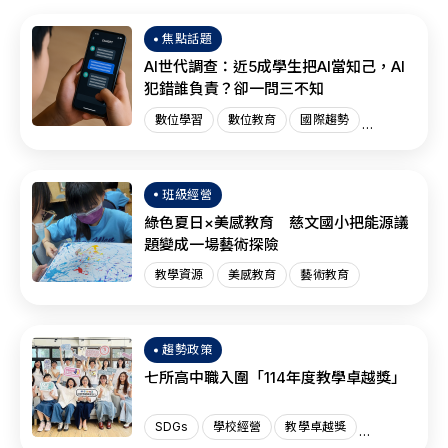
焦點話題
AI世代調查：近5成學生把AI當知己，AI
犯錯誰負責？卻一問三不知
數位學習
數位教育
國際趨勢
AI教育
班級經營
綠色夏日×美感教育 慈文國小把能源議
題變成一場藝術探險
教學資源
美感教育
藝術教育
趨勢政策
七所高中職入圍「114年度教學卓越獎」
SDGs
學校經營
教學卓越獎