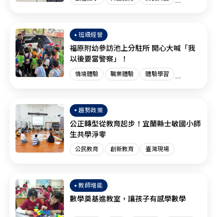
創新教育
臺灣現場
國際趨勢
班級經營
福原附幼參訪池上分駐所 開心大喊「我
以後要當警察」！
情境體驗
職業體驗
體驗學習
體驗教育
臺灣現場
趨勢政策
公正轉型從教育起步！宜蘭縣士敏國小師
生共學淨零
公民教育
創新教育
臺灣現場
教師增能
數學奠基進教室，讓孩子有感學數學