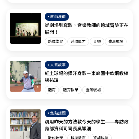
臺灣現場
SEL
教師增能
從劇場到寫歌，音樂教師的跨域冒險正在
展開！
跨域學習
跨域能力
音樂
臺灣現場
人物故事
紅土球場的揮汗身影－東峰國中軟網教練
張祐瑄
體育
體育教學
臺灣現場
焦點話題
別用昨天的方法教今天的學生——專訪教
育部資科司司長吳穎沺
數位教學
科技教育
資訊科技