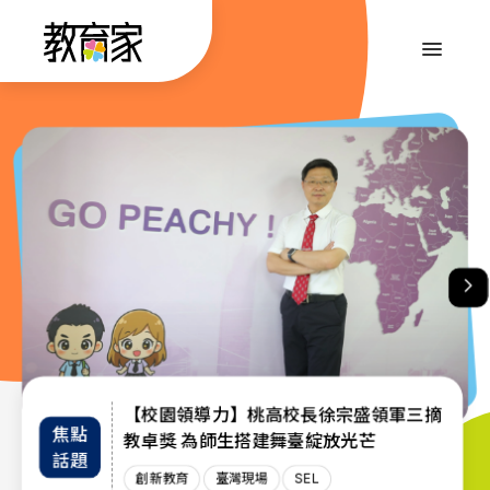
跳
到
:::
主
要
內
:::
容
【校園領導力】桃高校長徐宗盛領軍三摘
教育部首辦「大專院校通識教育教師交流
退而不休，無私奉獻─教育部公布115年
焦點
教師
趨勢
教卓獎 為師生搭建舞臺綻放光芒
教育奉獻獎獲獎名單
工作坊」 共創AI與永續未來課堂
話題
增能
政策
創新教育
創新教育
教師
教育奉獻獎
臺灣現場
臺灣現場
臺灣現場
SEL
AI教育