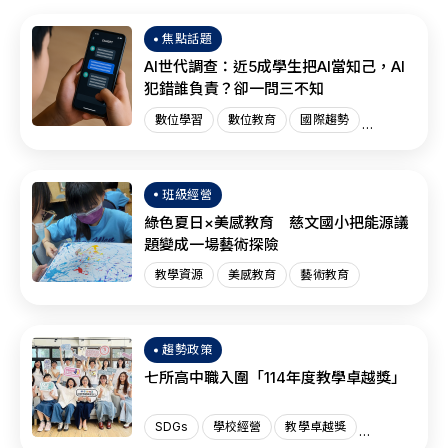
焦點話題
AI世代調查：近5成學生把AI當知己，AI
犯錯誰負責？卻一問三不知
數位學習
數位教育
國際趨勢
AI教育
班級經營
綠色夏日×美感教育 慈文國小把能源議
題變成一場藝術探險
教學資源
美感教育
藝術教育
趨勢政策
七所高中職入圍「114年度教學卓越獎」
SDGs
學校經營
教學卓越獎