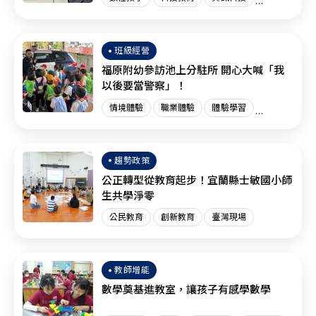
創新教育
臺灣現場
國際趨勢
班級經營
福原附幼參訪池上分駐所 開心大喊「我
以後要當警察」！
情境體驗
職業體驗
體驗學習
體驗教育
臺灣現場
趨勢政策
公正轉型從教育起步！宜蘭縣士敏國小師
生共學淨零
公民教育
創新教育
臺灣現場
教師增能
數學奠基進教室，讓孩子有感學數學