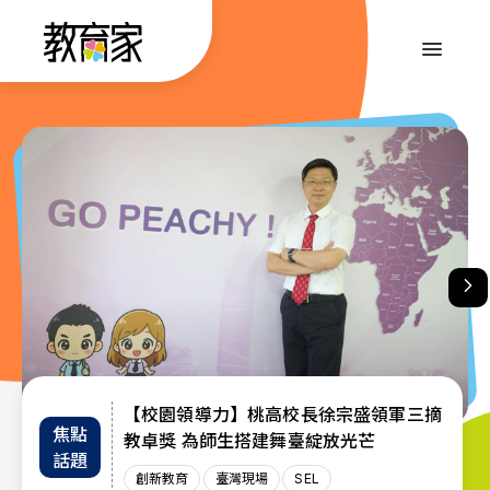
跳
到
:::
主
要
內
:::
容
【校園領導力】桃高校長徐宗盛領軍三摘
教育部首辦「大專院校通識教育教師交流
退而不休，無私奉獻─教育部公布115年
焦點
教師
趨勢
教卓獎 為師生搭建舞臺綻放光芒
教育奉獻獎獲獎名單
工作坊」 共創AI與永續未來課堂
話題
增能
政策
創新教育
創新教育
教師
教育奉獻獎
臺灣現場
臺灣現場
臺灣現場
SEL
AI教育