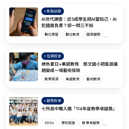
焦點話題
AI世代調查：近5成學生把AI當知己，AI
犯錯誰負責？卻一問三不知
數位學習
數位教育
國際趨勢
AI教育
班級經營
綠色夏日×美感教育 慈文國小把能源議
題變成一場藝術探險
教學資源
美感教育
藝術教育
趨勢政策
七所高中職入圍「114年度教學卓越獎」
SDGs
學校經營
教學卓越獎