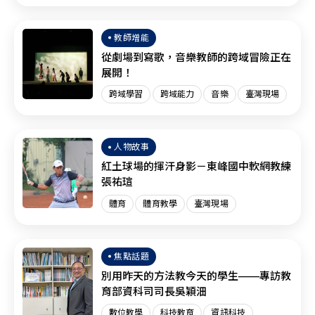
臺灣現場
SEL
教師增能
從劇場到寫歌，音樂教師的跨域冒險正在
展開！
跨域學習
跨域能力
音樂
臺灣現場
人物故事
紅土球場的揮汗身影－東峰國中軟網教練
張祐瑄
體育
體育教學
臺灣現場
焦點話題
別用昨天的方法教今天的學生——專訪教
育部資科司司長吳穎沺
數位教學
科技教育
資訊科技