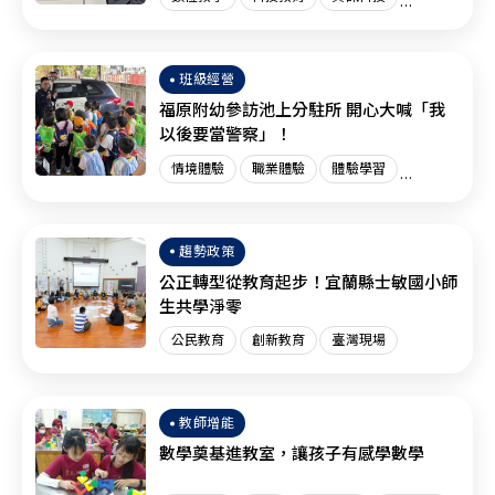
創新教育
臺灣現場
國際趨勢
班級經營
福原附幼參訪池上分駐所 開心大喊「我
以後要當警察」！
情境體驗
職業體驗
體驗學習
體驗教育
臺灣現場
趨勢政策
公正轉型從教育起步！宜蘭縣士敏國小師
生共學淨零
公民教育
創新教育
臺灣現場
教師增能
數學奠基進教室，讓孩子有感學數學