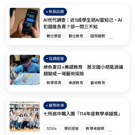
焦點話題
AI世代調查：近5成學生把AI當知己，AI
犯錯誰負責？卻一問三不知
數位學習
數位教育
國際趨勢
AI教育
班級經營
綠色夏日×美感教育 慈文國小把能源議
題變成一場藝術探險
教學資源
美感教育
藝術教育
趨勢政策
七所高中職入圍「114年度教學卓越獎」
SDGs
學校經營
教學卓越獎