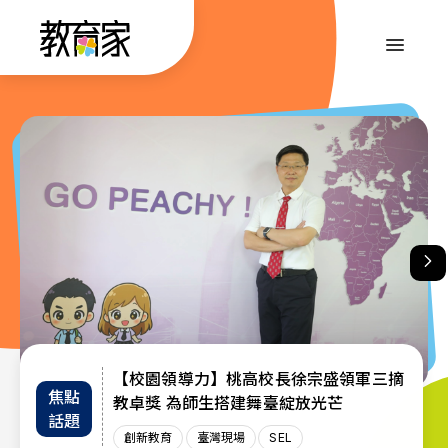
跳
到
:::
主
要
內
:::
容
【校園領導力】桃高校長徐宗盛領軍三摘
教育部首辦「大專院校通識教育教師交流
退而不休，無私奉獻─教育部公布115年
焦點
教師
趨勢
教卓獎 為師生搭建舞臺綻放光芒
教育奉獻獎獲獎名單
工作坊」 共創AI與永續未來課堂
話題
增能
政策
創新教育
創新教育
教師
教育奉獻獎
臺灣現場
臺灣現場
臺灣現場
SEL
AI教育