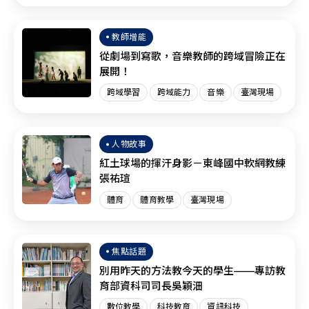
臺灣現場
SEL
教師增能
從劇場到寫歌，音樂教師的跨域冒險正在
展開！
跨域學習
跨域能力
音樂
臺灣現場
人物故事
紅土球場的揮汗身影－東峰國中軟網教練
張祐瑄
體育
體育教學
臺灣現場
焦點話題
別用昨天的方法教今天的學生——專訪教
育部資科司司長吳穎沺
數位教學
科技教育
資訊科技