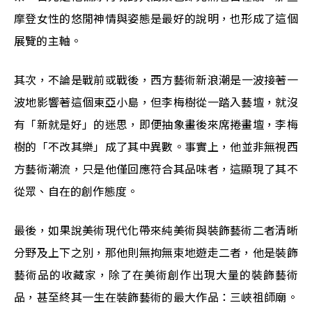
摩登女性的悠閒神情與姿態是最好的說明，也形成了這個
展覽的主軸。
其次，不論是戰前或戰後，西方藝術新浪潮是一波接著一
波地影響著這個東亞小島，但李梅樹從一踏入藝壇，就沒
有「新就是好」的迷思，即便抽象畫後來席捲畫壇，李梅
樹的「不改其樂」成了其中異數。事實上，他並非無視西
方藝術潮流，只是他僅回應符合其品味者，這顯現了其不
從眾、自在的創作態度。
最後，如果說美術現代化帶來純美術與裝飾藝術二者清晰
分野及上下之別，那他則無拘無束地遊走二者，他是裝飾
藝術品的收藏家，除了在美術創作出現大量的裝飾藝術
品，甚至終其一生在裝飾藝術的最大作品：三峽祖師廟。