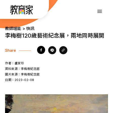
跳
到
:::
主
要
內
:::
教師增能 > 快訊
容
李梅樹120歲藝術紀念展，兩地同時展開
Share
作者：
盧家珍
資料來源：
李梅樹紀念館
圖片來源：
李梅樹紀念館
日期：
2023-02-08