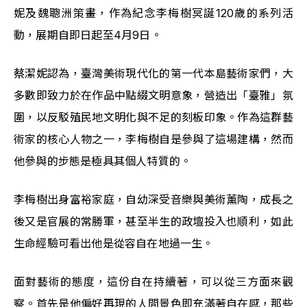
妮及魏聰洲策畫，作為紀念李梅樹冥誕120歲的系列活
動，展期自即日起至4月9日。
蔡潔妮認為，臺灣美術現代化的第一代本島藝術家們，大
多數即致力於在作品中點綴文明意象，營造出「臺雅」氛
圍，以反駁殖民地文明化與不足的刻板印象。作為這群藝
術家的核心人物之一，李梅樹自是參與了這場建構，然而
他參與的步態是極具其個人特質的。
李梅樹出身富裕家庭，自幼深受音樂與美術薰陶，成長之
後又是官展的常勝軍，甚至半生的政壇投入也順利，如此
生命經驗可看出他是從容自在地過一生。
面對藝術的態度，這份自在持續著，可以從三方面來觀
察。首先是他偏好再現的人間景色即充滿著自在感，那些