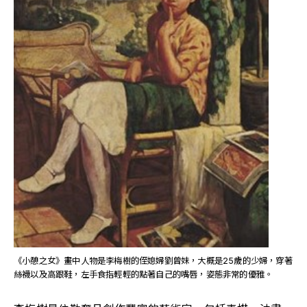
《小憩之女》畫中人物是李梅樹的侄媳婦劉曾妹，大概是25歲的少婦，穿著
絲襪以及高跟鞋，左手食指輕輕的點著自己的嘴唇，姿態非常的優雅。