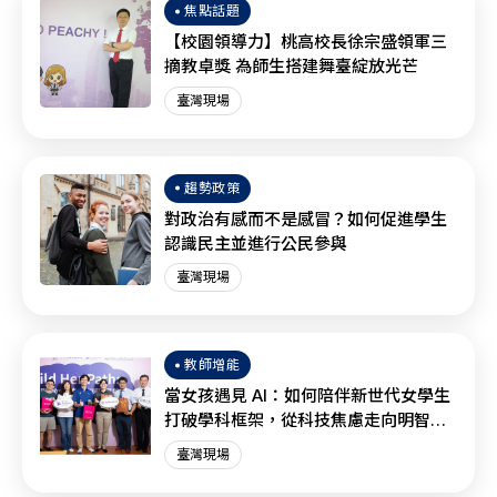
焦點話題
【校園領導力】桃高校長徐宗盛領軍三
摘教卓獎 為師生搭建舞臺綻放光芒
臺灣現場
趨勢政策
對政治有感而不是感冒？如何促進學生
認識民主並進行公民參與
臺灣現場
教師增能
當女孩遇見 AI：如何陪伴新世代女學生
打破學科框架，從科技焦慮走向明智協
作？
臺灣現場