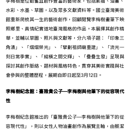
李梅樹是位勤奮且創作豐富的藝術家，包括素描、油畫、
水彩、水墨、草圖，以及眾多文獻資料等。國立臺灣美術
館重新爬梳其一生的藝術創作，回顧閱覽李梅樹畫筆下映
照鄉里、真情紀實道地臺灣風格的作品。本展擇其創作精
華，並輔以草圖、照片與文獻等，分六項子題：「印象三
角湧」、「熠熠榮光」、「擘劃祖師廟重建」、「流光一
刻日常季實」、「縱橫之間交輝」、「疊疊生發」呈現與
探討其創作脈絡、題材與風格特色，貫穿其美術實踐與社
會參與的整體歷程，展期自即日起至3月12日。
李梅樹紀念館：臺雅貴公子—李梅樹與他筆下的從容現代
性 
李梅樹紀念館推出的「臺雅貴公子—李梅樹與他筆下的從
容現代性」，則以女性人物油畫創作為展覽主軸，由蔡潔