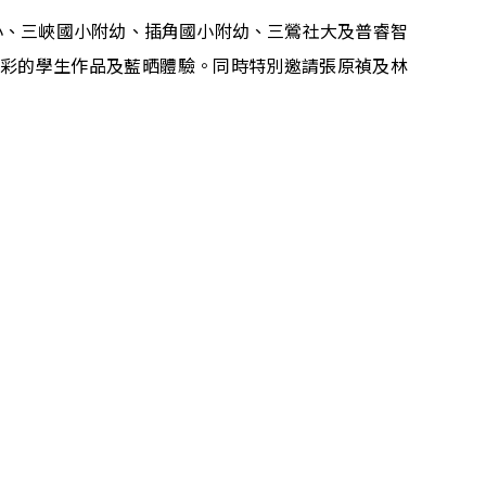
小、三峽國小附幼、插角國小附幼、三鶯社大及普睿智
精彩的學生作品及藍晒體驗。同時特別邀請張原禎及林