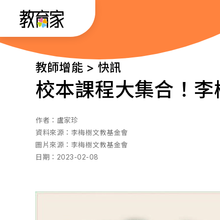
跳
:::
到
主
要
:::
教師增能 > 快訊
內
校本課程大集合！李
容
作者：
盧家珍
資料來源：
李梅樹文教基金會
圖片來源：
李梅樹文教基金會
日期：
2023-02-08