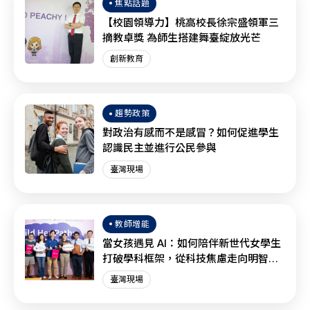
焦點話題
【校園領導力】桃高校長徐宗盛領軍三
摘教卓獎 為師生搭建舞臺綻放光芒
創新教育
趨勢政策
對政治有感而不是感冒？如何促進學生
認識民主並進行公民參與
臺灣現場
教師增能
當女孩遇見 AI：如何陪伴新世代女學生
打破學科框架，從科技焦慮走向明智協
作？
臺灣現場