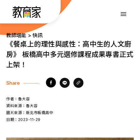
跳
到
:::
主
要
內
:::
教師增能 > 快訊
容
《餐桌上的理性與感性：高中生的人文廚
房》 板橋高中多元選修課程成果專書正式
上架！
Share
作者：
魯大容
資料來源：
魯大容
圖片來源：
新北市板橋高中
日期：
2023-11-29