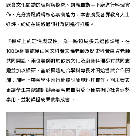
飲食文化閱讀的理解與探究、到親自動手下廚進行料理實
作，充分實踐課綱核心素養能力，本書廣受各界教育人士
好評，紛紛在網路通訊社群間進行推廣。
「餐桌上的理性與感性」為一跨領域多元選修課程，在
108課綱實施後由國文科黃文儀老師及歷史科黃惠貞老師
共同開設，兩位老師對於飲食文化及廚藝料理都有共同志
趣並加以鑽研，基於興趣結合學科專長才開始嘗試合作開
課；課程上帶領學生進行閱聽討論與料理實作，期末發表
更讓學生當總舖師辦桌宴客或自製愛心便當捐助社會弱勢
享用，並將課程成果彙集成書。