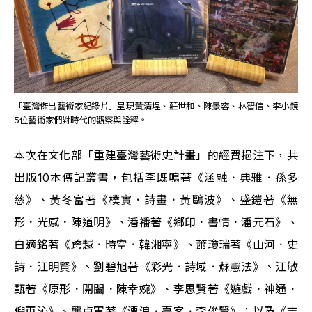
「臺灣傑出藝術家紀錄片」呈現黃清埕、莊世和、陳景容、林智信、李小鏡
5位藝術家們對時代的觀察與詮釋。
本次在文化部「重建臺灣藝術史計畫」的經費挹注下，共
出版10本傳記叢書，包括李既鳴著《涵融．典雅．孫多
慈》、黃冬富著《樸實．詩畫．黃鷗波》、盛鎧著《無
形．光感．陳道明》、潘襎著《鄉印．書情．潘元石》、
白適銘著《跨越．時空．韓湘寧》、蕭瓊瑞著《山河．史
詩．江明賢》、劉碧旭著《彩光．詩域．蘇憲法》、江敏
甄著《原形．開闔．陳幸婉》、李思賢著《遊戲．神通．
倪再沁》、龔卓軍著《漂浪．臺客．李俊賢》；以及《吉