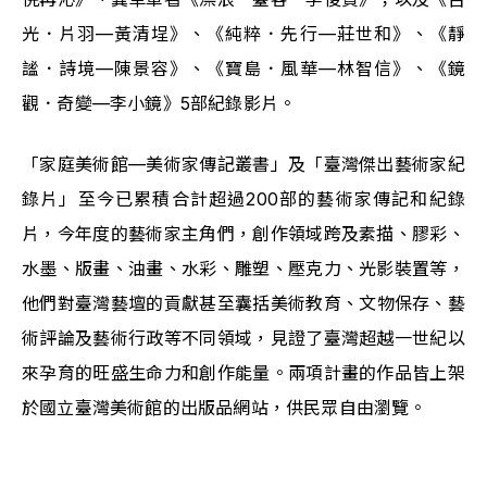
光．片羽—黃清埕》、《純粹．先行—莊世和》、《靜
謐．詩境—陳景容》、《寶島．風華—林智信》、《鏡
觀．奇變—李小鏡》5部紀錄影片。
「家庭美術館—美術家傳記叢書」及「臺灣傑出藝術家紀
錄片」至今已累積合計超過200部的藝術家傳記和紀錄
片，今年度的藝術家主角們，創作領域跨及素描、膠彩、
水墨、版畫、油畫、水彩、雕塑、壓克力、光影裝置等，
他們對臺灣藝壇的貢獻甚至囊括美術教育、文物保存、藝
術評論及藝術行政等不同領域，見證了臺灣超越一世紀以
來孕育的旺盛生命力和創作能量。兩項計畫的作品皆上架
於國立臺灣美術館的出版品網站，供民眾自由瀏覽。