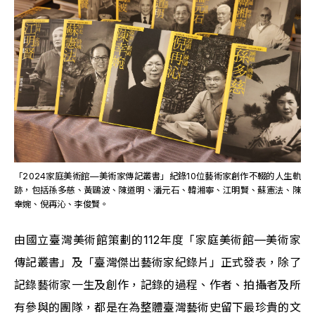
「2024家庭美術館—美術家傳記叢書」紀錄10位藝術家創作不輟的人生軌
跡，包括孫多慈、黃鷗波、陳道明、潘元石、韓湘寧、江明賢、蘇憲法、陳
幸婉、倪再沁、李俊賢。 
由國立臺灣美術館策劃的112年度「家庭美術館—美術家
傳記叢書」及「臺灣傑出藝術家紀錄片」正式發表，除了
記錄藝術家一生及創作，記錄的過程、作者、拍攝者及所
有參與的團隊，都是在為整體臺灣藝術史留下最珍貴的文