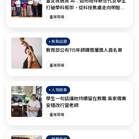
當女孩遇見 AI：如何陪伴新世代女學生
打破學科框架，從科技焦慮走向明智協
作？
臺灣現場
焦點話題
教育部公布115年師鐸獎獲獎人員名單
臺灣現場
人物故事
學生一句話讓她持續留在教職 吳家儀棄
安穩改行當老師
臺灣現場