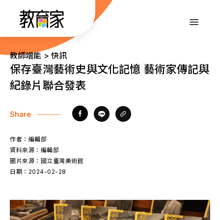
跳
到
:::
主
要
內
:::
教師增能 > 快訊
容
保存臺灣藝術史與文化記憶 藝術家傳記與
紀錄片聯合發表
Share
作者：
編輯部
資料來源：
編輯部
圖片來源：
國立臺灣美術館
日期：
2024-02-28