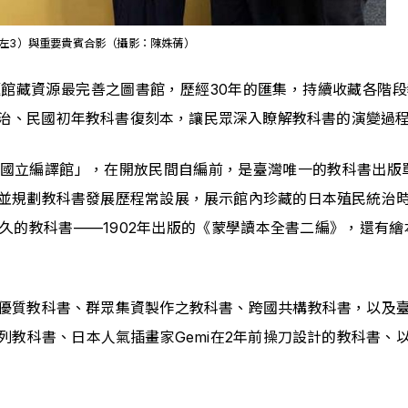
左3）與重要貴賓合影（攝影：陳姝蒨）
館藏資源最完善之圖書館，歷經30年的匯集，持續收藏各階
日治、民國初年教科書復刻本，讓民眾深入瞭解教科書的演變過
國立編譯館」，在開放民間自編前，是臺灣唯一的教科書出版
並規劃教科書發展歷程常設展，展示館內珍藏的日本殖民統治
的教科書——1902年出版的《蒙學讀本全書二編》，還有繪
優質教科書、群眾集資製作之教科書、跨國共構教科書，以及
列教科書、日本人氣插畫家Gemi在2年前操刀設計的教科書、