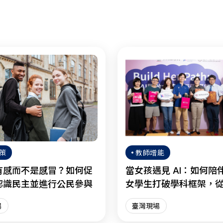
策
教師增能
有感而不是感冒？如何促
當女孩遇見 AI：如何陪
認識民主並進行公民參與
女學生打破學科框架，
慮走向明智協作？
場
臺灣現場