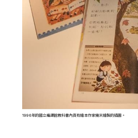
1996年的國立編譯館教科書內頁有繪本作家幾米繪製的插圖。