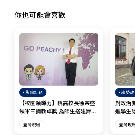
你也可能會喜歡
焦點話題
趨勢政
【校園領導力】桃高校長徐宗盛
對政治
領軍三摘教卓獎 為師生搭建舞臺
進學生
綻放光芒
臺灣現場
臺灣現