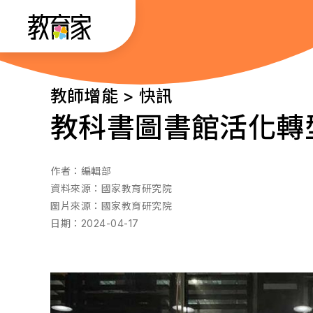
跳
:::
到
主
要
:::
教師增能 > 快訊
內
教科書圖書館活化轉
容
作者：
編輯部
資料來源：
國家教育研究院
圖片來源：
國家教育研究院
日期：
2024-04-17