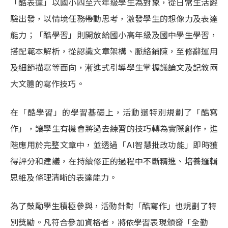
「酷表達」以國小四至六年級學生為對象，從日常生活經
驗出發，以情境任務帶動思考，激發學生的想像力及表達
能力；「酷學習」則開放給國小高年級及國中學生學習，
搭配範本解析，從認識文章架構、脈絡鋪陳，至修辭運用
及細節描寫等面向，漸進式引導學生掌握議論文及記敘兩
大文體的寫作技巧。
在「酷學習」的學習基礎上，活動還特別規劃了「酷寫
作」，讓學生有機會將過去練習的技巧轉為實際創作，進
階應用於完整文章中，並透過「AI智慧批改功能」即時獲
得評分和建議，在持續修正的過程中不斷精進、培養邏輯
思維及條理清晰的表達能力。
為了鼓勵學生積極參與，活動針對「酷寫作」也規劃了特
別獎勵。凡符合參加資格者，將依學習表現頒發「全勤