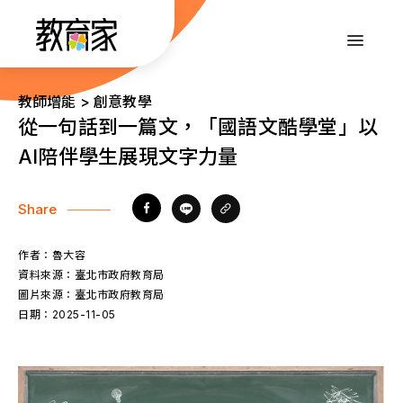
跳
到
:::
主
要
內
:::
教師增能 > 創意教學
容
從一句話到一篇文，「國語文酷學堂」以
AI陪伴學生展現文字力量
Share
作者：
魯大容
資料來源：
臺北市政府教育局
圖片來源：
臺北市政府教育局
日期：
2025-11-05