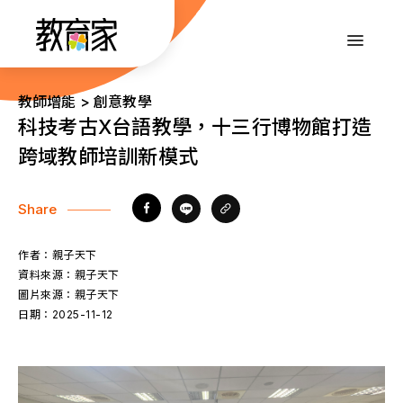
跳
到
:::
主
要
內
:::
教師增能 > 創意教學
容
科技考古X台語教學，十三行博物館打造
跨域教師培訓新模式
Share
作者：
親子天下
資料來源：
親子天下
圖片來源：
親子天下
日期：
2025-11-12