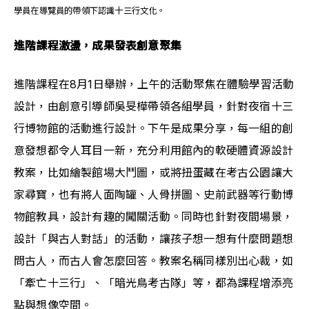
學員在導覽員的帶領下認識十三行文化。
進階課程激盪，成果發表創意聚集
進階課程在8月1日舉辦，上午的活動聚焦在體驗學習活動
設計，由創意引導師吳旻樺帶領各組學員，針對夜宿十三
行博物館的活動進行設計。下午是成果分享，每一組的創
意發想都令人耳目一新，充分利用館內的軟硬體資源設計
教案，比如繪製館場大鬥圖，或將扭蛋藏在考古公園讓大
家尋寶，也有將人面陶罐、人骨拼圖、史前武器等行動博
物館教具，設計有趣的闖關活動。同時也針對夜間場景，
設計「與古人對話」的活動，讓孩子想一想有什麼問題想
問古人，而古人會怎麼回答。教案名稱同樣別出心裁，如
「牽亡十三行」、「暗光鳥考古隊」等，都為課程增添亮
點與想像空間。