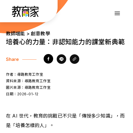
跳
到
:::
主
要
內
:::
教師增能 > 創意教學
容
培養心的力量：非認知能力的課堂新典範
Share
作者：
尋路教育工作室
資料來源：
尋路教育工作室
圖片來源：
尋路教育工作室
日期：
2026-01-12
在 AI 世代，教育的挑戰已不只是「傳授多少知識」，而
是「培養怎樣的人」。