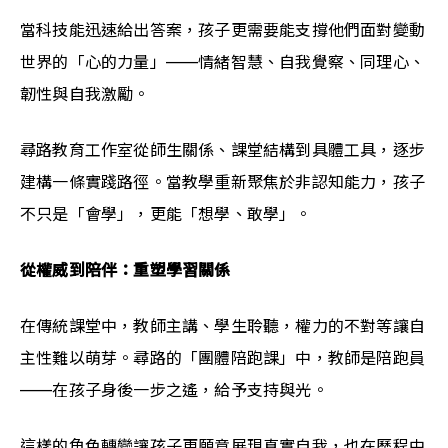
當科技能迅速給出答案，孩子更需要能支撐他們面對變動
世界的「心的力量」——情緒智慧、自我覺察、同理心、
韌性與自我激勵。
尋路教育工作室從師生關係、課堂結構到具體工具，逐步
建構一條實踐路徑。當教學重新聚焦於非認知能力，孩子
不只是「會學」，更能「想學、敢學」。
從權威到陪伴：重塑學習關係
在傳統課堂中，教師主講、學生聆聽，權力的不對等讓自
主性難以萌芽。尋路的「團體陪跑課」中，教師是陪跑員
——在孩子身後一步之遙，給予支持與光。
這樣的角色轉變讓孩子更願意展現真實自我，也在歷程中