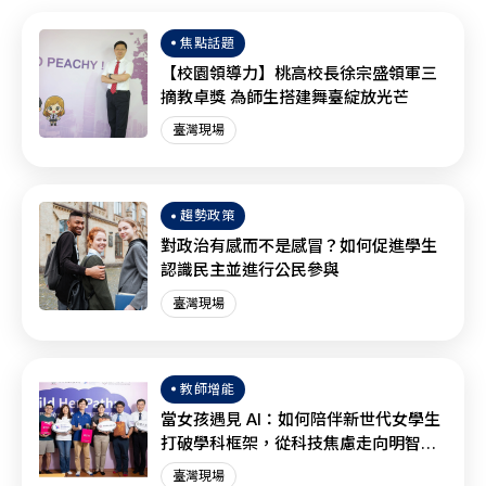
焦點話題
【校園領導力】桃高校長徐宗盛領軍三
摘教卓獎 為師生搭建舞臺綻放光芒
臺灣現場
趨勢政策
對政治有感而不是感冒？如何促進學生
認識民主並進行公民參與
臺灣現場
教師增能
當女孩遇見 AI：如何陪伴新世代女學生
打破學科框架，從科技焦慮走向明智協
作？
臺灣現場