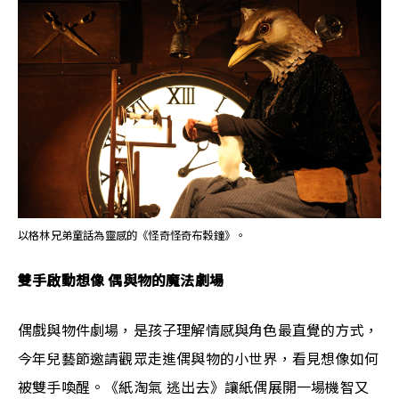
以格林兄弟童話為靈感的《怪奇怪奇布穀鐘》。
雙手啟動想像 偶與物的魔法劇場
偶戲與物件劇場，是孩子理解情感與角色最直覺的方式，
今年兒藝節邀請觀眾走進偶與物的小世界，看見想像如何
被雙手喚醒。《紙淘氣 逃出去》讓紙偶展開一場機智又