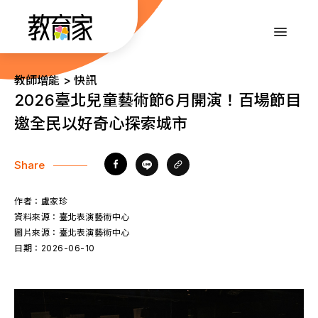
跳
到
:::
主
要
內
:::
教師增能 > 快訊
容
2026臺北兒童藝術節6月開演！百場節目
邀全民以好奇心探索城市
Share
作者：
盧家珍
資料來源：
臺北表演藝術中心
圖片來源：
臺北表演藝術中心
日期：
2026-06-10