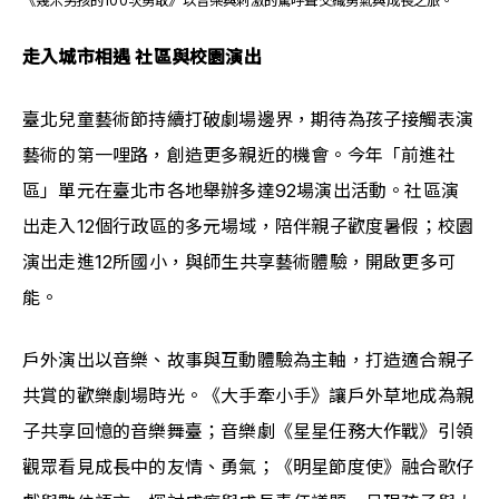
《幾米男孩的100次勇敢》以音樂與刺激的驚呼聲交織勇氣與成長之旅。
走入城市相遇 社區與校園演出
臺北兒童藝術節持續打破劇場邊界，期待為孩子接觸表演
藝術的第一哩路，創造更多親近的機會。今年「前進社
區」單元在臺北市各地舉辦多達92場演出活動。社區演
出走入12個行政區的多元場域，陪伴親子歡度暑假；校園
演出走進12所國小，與師生共享藝術體驗，開啟更多可
能。
戶外演出以音樂、故事與互動體驗為主軸，打造適合親子
共賞的歡樂劇場時光。《大手牽小手》讓戶外草地成為親
子共享回憶的音樂舞臺；音樂劇《星星任務大作戰》引領
觀眾看見成長中的友情、勇氣；《明星節度使》融合歌仔