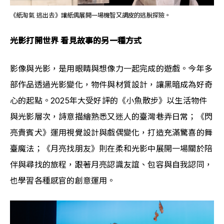
《紙淘氣 逃出去》讓紙偶展開一場機智又調皮的逃脫探險。
光影打開世界 看見故事的另一種方式
影像與光影，是用眼睛與想像力一起完成的遊戲。今年多
部作品透過光影變化，物件與材質設計，讓黑暗成為好奇
心的起點。2025年大受好評的《小魚散步》以生活物件
與光影層次，詩意描繪熟悉又迷人的臺灣巷弄日常；《閃
亮貴賓犬》運用視覺設計與戲偶變化，打造充滿驚喜的舞
臺魔法；《月亮找朋友》則在柔和光影中展開一場關於陪
伴與尋找的旅程，跟著月亮認識友誼、包容與自我認同，
也學習各種感官的創意運用。