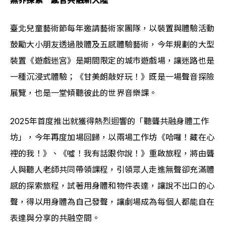
無界探索　感官共融新大陸 
臺北兒童藝術節每年邀請藝術家團隊，以裝置與體驗活動
鼓勵大小朋友透過肢體及五感體驗藝術，今年規劃的大型
裝置《遊戲迷宮》是期間限定的城市遊戲場，讓迷路也是
一種沉浸式體驗；《甘美朗敲好玩！》既是一場聲音探險
展覽，也是一堂傾聽彼此的世界音樂課。
2025年首度推出就獲得熱烈迴響的「聽聾共融身體工作
坊」，今年再度加場回歸，以兩場工作坊《哈囉！藏在心
裡的我！》、《噓！我有話跟你說！》重啟旅程，將由聾
人與聽人老師共同帶領課程，引領眾人走進無聲卻充滿體
感的探索旅程，試著用身體和物件表達，讓說不出口的心
聲，得以用身體為自己發聲，讓劇場成為每個人都能自在
表達與分享的共融空間。