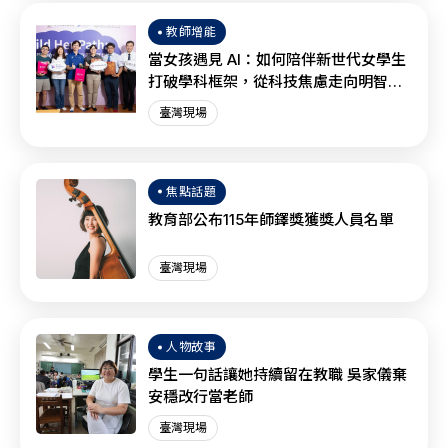
教師增能
當女孩遇見 AI：如何陪伴新世代女學生
打破學科框架，從科技焦慮走向明智協
作？
臺灣現場
焦點話題
教育部公布115年師鐸獎獲獎人員名單
臺灣現場
人物故事
學生一句話讓她持續留在教職 吳家儀棄
安穩改行當老師
臺灣現場