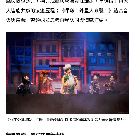
戲與數位語言，探討成癮與成長責任議題，呈現孩子與大
人皆能共感的療癒歷程；《嗶啵！外星人來襲！》結合音
樂與馬戲，帶領觀眾思考自我認同與情感連結。
《豆花公劇場版－拍斷手骨顛倒勇》以搖滾節奏與戲劇張力展現舞臺魅力。