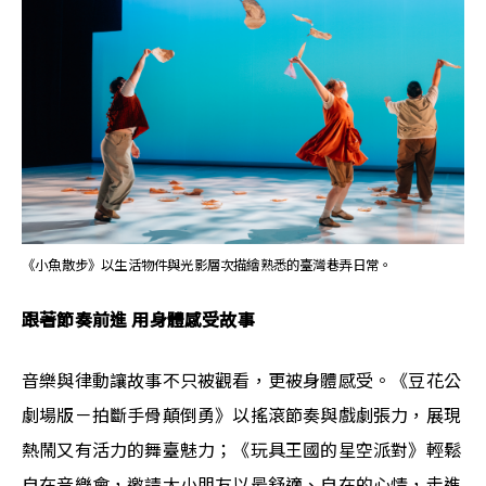
《小魚散步》以生活物件與光影層次描繪熟悉的臺灣巷弄日常。
跟著節奏前進 用身體感受故事
音樂與律動讓故事不只被觀看，更被身體感受。《豆花公
劇場版－拍斷手骨顛倒勇》以搖滾節奏與戲劇張力，展現
熱鬧又有活力的舞臺魅力；《玩具王國的星空派對》輕鬆
自在音樂會，邀請大小朋友以最舒適、自在的心情，走進