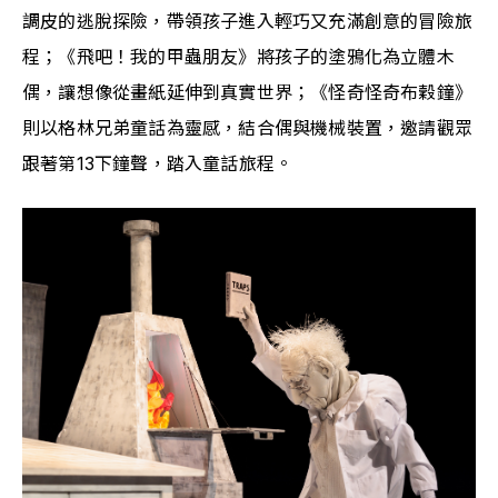
調皮的逃脫探險，帶領孩子進入輕巧又充滿創意的冒險旅
程；《飛吧！我的甲蟲朋友》將孩子的塗鴉化為立體木
偶，讓想像從畫紙延伸到真實世界；《怪奇怪奇布穀鐘》
則以格林兄弟童話為靈感，結合偶與機械裝置，邀請觀眾
跟著第13下鐘聲，踏入童話旅程。