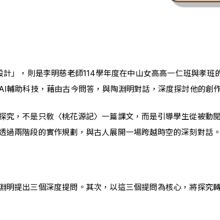
設計」，則是李明慈老師114學年度在中山女高高一仁班與孝
AI輔助科技，藉由古今問答，與陶淵明對話，深度探討他的創作
探究，不是只敎〈桃花源記〉一篇課文，而是引導學生從被動
透過兩階段的實作規劃，與古人展開一場跨越時空的深刻對話
淵明提出三個深度提問。其次，以這三個提問為核心，將探究