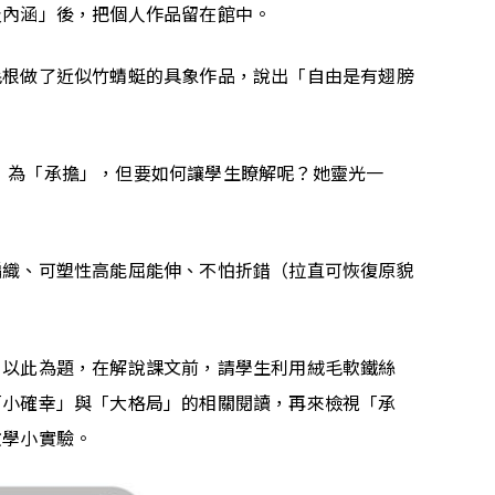
及內涵」後，把個人作品留在館中。
毛根做了近似竹蜻蜓的具象作品，說出「自由是有翅膀
s）為「承擔」，但要如何讓學生瞭解呢？她靈光一
編織、可塑性高能屈能伸、不怕折錯（拉直可恢復原貌
，以此為題，在解說課文前，請學生利用絨毛軟鐵絲
「小確幸」與「大格局」的相關閱讀，再來檢視「承
教學小實驗。