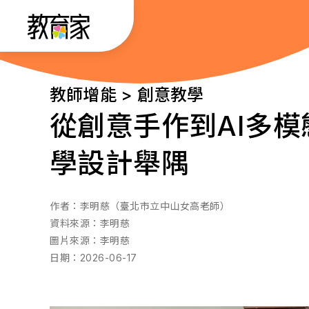
跳
:::
到
主
要
:::
教師增能 > 創意教學
內
從創意手作到AI多
容
學設計舉隅
作者：
李明慈（臺北市立中山女高老師）
資料來源：
李明慈
圖片來源：
李明慈
日期：
2026-06-17