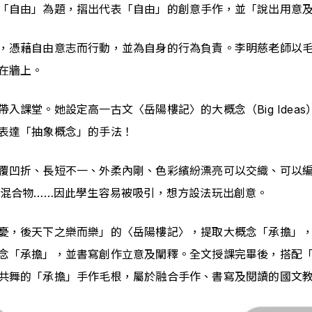
「自由」為題，摺出代表「自由」的創意手作，並「說出用意
，憑藉自由意志而行動，並為自身的行為負責。李明慈老師以
在牆上。
入課堂。她設定高一古文〈岳陽樓記〉的大概念（Big Idea
表達「抽象概念」的手法！
覆凹折、長短不一、外柔內剛、色彩繽紛漂亮可以交織、可以
屬混合物……因此學生容易被吸引，想方設法玩出創意。
憂，後天下之樂而樂」的〈岳陽樓記〉，提取大概念「承擔」
念「承擔」，並書寫創作立意及闡釋。全文授課完畢後，搭配
共舞的「承擔」手作毛根，屬於融合手作、書寫及閱讀的國文