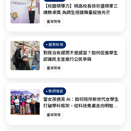
【校園領導力】桃高校長徐宗盛領軍三
摘教卓獎 為師生搭建舞臺綻放光芒
臺灣現場
趨勢政策
對政治有感而不是感冒？如何促進學生
認識民主並進行公民參與
臺灣現場
教師增能
當女孩遇見 AI：如何陪伴新世代女學生
打破學科框架，從科技焦慮走向明智協
作？
臺灣現場