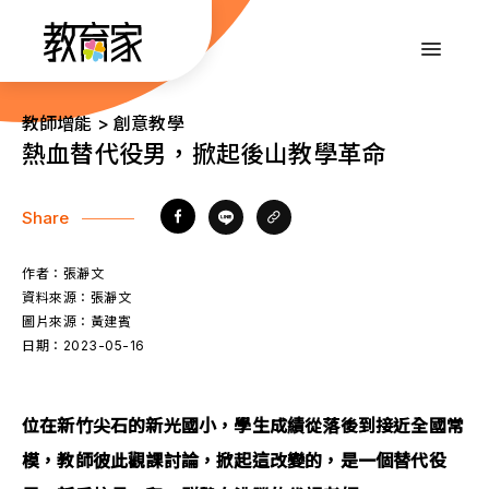
跳
到
:::
主
要
內
:::
教師增能 > 創意教學
容
熱血替代役男，掀起後山教學革命
Share
作者：
張瀞文
資料來源：
張瀞文
圖片來源：
黃建賓
日期：
2023-05-16
位在新竹尖石的新光國小，學生成績從落後到接近全國常
模，教師彼此觀課討論，掀起這改變的，是一個替代役