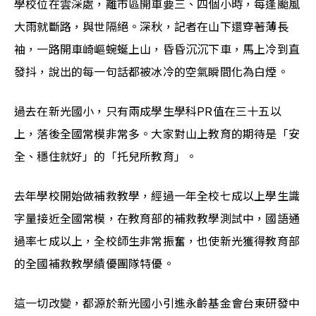
學校位在雲深處，離市區開車要三、四個小時，每逢颱風
大雨就斷路，與世隔絕。深秋，記者在山下還穿著薄長
袖，一路開車崎嶇蜿蜒上山，昏昏沉沉下車，馬上冷到直
發抖，說出的每一句話都被冰冷的空氣瞬間化為白煙。
過去在新光國小，只有兩成學生學科PR值在三十五以
上，落後全國常模非常多。大家對山上教育的期待是「安
全、穩住就好」的「托兒所教育」。
去年學校開始做補救教學，經過一年全校七成以上學生識
字量接近全國常模，在教育部的補救教學測試中，國語通
過率七成以上，全校師生非常振奮，也使新光獲得教育部
的全國補救教學績優團隊特優。
這一切改變，都源於新光國小引進永齡基金會台東研發中