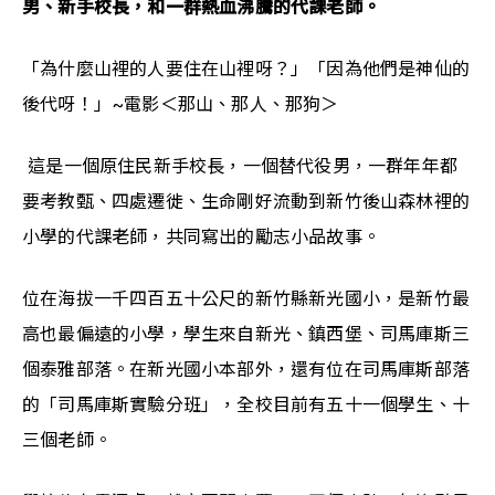
男、新手校長，和一群熱血沸騰的代課老師。
「為什麼山裡的人要住在山裡呀？」「因為他們是神仙的
後代呀！」~電影＜那山、那人、那狗＞
 這是一個原住民新手校長，一個替代役男，一群年年都
要考教甄、四處遷徙、生命剛好流動到新竹後山森林裡的
小學的代課老師，共同寫出的勵志小品故事。
位在海拔一千四百五十公尺的新竹縣新光國小，是新竹最
高也最偏遠的小學，學生來自新光、鎮西堡、司馬庫斯三
個泰雅部落。在新光國小本部外，還有位在司馬庫斯部落
的「司馬庫斯實驗分班」，全校目前有五十一個學生、十
三個老師。