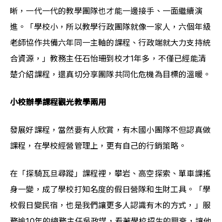
晰，一代一代的教學團隊也才能一邊接手、一面繼續演
進。「學校小，所以教學行政團隊就像一家人，六個年級
老師協作共備六年同一主軸的課程、行政端就大力支持統
合資源，」教務主任石怡珊到校才1年多，不僅已經能清
楚介紹課程，還真切分享團隊共同化危機為目標的溫暖。
小校辦學課程觀光教學兩用
發展好課程，當然要有人欣賞，有木國小團隊不但認真做
課程，在學校經營管理上，更有自己的行銷策略。
在「探騎瓦旦尋蹤」課程裡，攀岩、高空探索、單車課搖
身一變，成了學校打知名度的假日營隊和生財工具。「學
校假日變民宿，也是我們讓更多人認識有木的方式，」服
務逾10年的總務主任吳政謀，看著學校招生的興衰，讓他