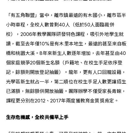
「有五角聯盟」當中，離市鎮最遠的有木國小，離市區半
小時車程，全校人數曾剩40人（低於50人面臨裁併
校），2006年教學團隊研發特色課程，吸引外地學生就
讀，截至去年僅10%是有木里本地生，最遠的甚至來自板
橋和桃園大溪。8年來新生人數逐年增加，去年甚至由40
個家庭競爭20個新生名額（戶籍地、在校生手足依序登
記，餘額則開放登記抽籤）。龍年，更有人口回籠設籍，
光學區新生就占一半，第二順位在校生手足人數更讓招生
已滿額，無餘額供開放抽籤。團隊辦學不僅受家長青睞，
課程更分別在2012、2017年兩度獲教育金質獎肯定。
生存危機感，全校共備早上手