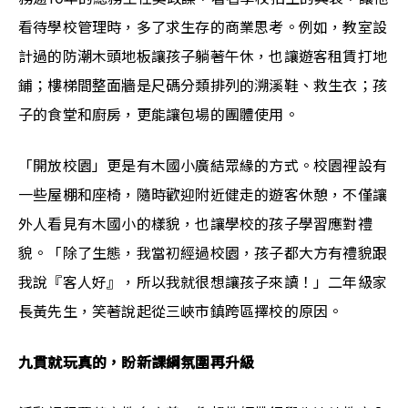
看待學校管理時，多了求生存的商業思考。例如，教室設
計過的防潮木頭地板讓孩子躺著午休，也讓遊客租賃打地
鋪；樓梯間整面牆是尺碼分類排列的溯溪鞋、救生衣；孩
子的食堂和廚房，更能讓包場的團體使用。
「開放校園」更是有木國小廣結眾緣的方式。校園裡設有
一些屋棚和座椅，隨時歡迎附近健走的遊客休憩，不僅讓
外人看見有木國小的樣貌，也讓學校的孩子學習應對禮
貌。「除了生態，我當初經過校園，孩子都大方有禮貌跟
我說『客人好』，所以我就很想讓孩子來讀！」二年級家
長黃先生，笑著說起從三峽市鎮跨區擇校的原因。
九貫就玩真的，盼新課綱氛圍再升級