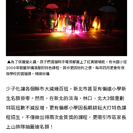
 ▲為了保護螢火蟲，孩子們賞螢時手電筒都蓋上了紅黃玻璃紙。有木國小從
2006年發展架構清楚的特色課程，其中更因地利之便，每年四月更會有夜
宿學校的賞螢課。楊煥世攝
少子化讓各個縣市大減幾百班，新北市甚至有偏遠小學新
生名額掛零。然而，在新北的淡海、林口、北大3個重劃
特區班數不減反增，更有偏鄉小學因長期耕耘大打特色課
程招生，不僅做出得兩次金質獎的課程，更吸引市區家長
上山排隊抽籤搶名額！