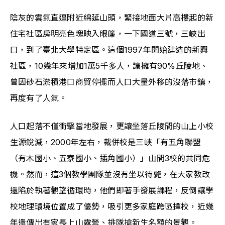
陰灰的雲氣直逼附近綿延山頭，緊接地面大片高樓起的新
住宅社區房明亮色塊映入眼簾，一下國道三號，三峽出
口，到了臺北大學特定區。這個1997年開始建造的新興
社區，10幾年來增加1萬5千多人，讓擁有90%丘陵地、
曾因砂石淤積港口商貿停擺而人口大量外移的沒落市鎮，
再度有了人氣。
人口起落不僅衝擊當地發展，更讓坐落丘陵間的山上小校
生源銳減，2000年左右，裁併校是三峽「有五角聯盟
（有木國小、五寮國小、插角國小）」山間3校的共同危
機。然而，這3個教學團隊並沒有坐以待斃，在大家教改
還陷於執著觀望循環時，他們即著手發展課程，反倒讓學
校地理環境位置成了優勢，吸引更多家庭跨區擇校，近幾
年還傳出有家長上山露營、排隊搶新生名額的景觀。