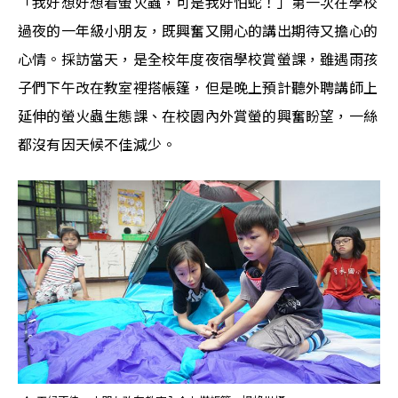
「我好想好想看螢火蟲，可是我好怕蛇！」第一次在學校
過夜的一年級小朋友，既興奮又開心的講出期待又擔心的
心情。採訪當天，是全校年度夜宿學校賞螢課，雖遇雨孩
子們下午改在教室裡搭帳篷，但是晚上預計聽外聘講師上
延伸的螢火蟲生態課、在校園內外賞螢的興奮盼望，一絲
都沒有因天候不佳減少。