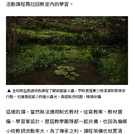
活動課程再拉回教室內的學習。
 ▲ 全校師生透過特色課程了解鄰居螢火蟲，平時更落實少用清潔劑等環保
行動，也讓曾經減少的螢火蟲光，再度點亮校園。楊煥世攝
這樣的課，當然無法適用制式教材。從寫教案、教材選
編、學習單設計，歷屆教學團隊都一起共備，也因為偏鄉
小校教師流動率大，為了傳承之利，課程架構也就更清