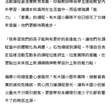
活動課程要落實教育意義，仰賴教師帶領學生連結教室內
外學習，讓課本知識用在生活當中，而這樣強調「能
力」、「素養」的課程，有木國小團隊不但已經花了10幾
年發展，他們更期待再進步。
「我希望我們的孩子能夠有更好的表達能力，讓他們在課
程當中的體驗化為具體，」石怡珊提到課程，不僅自信肯
定這樣活動互動多的課程拉進師生、拉進團隊的距離，也
更點出未來搭上新課綱精神教學設計上新的著力點。
偏鄉小校總是憂心被裁併？有木國小歷年團隊，揣著最真
實的滅校危機感，齊心用力讓課程發光，讓有木國小的螢
火蟲光不只吸引遊客，更替學校永續吸引連少子化都影響
不了的跨區生源。