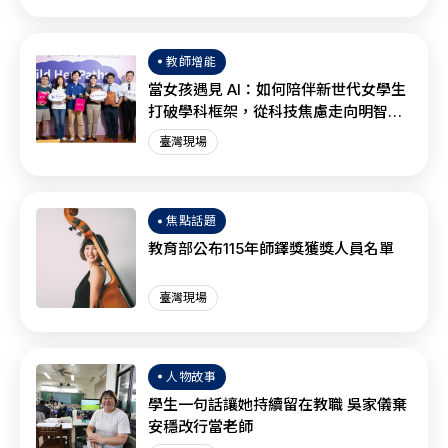
教師增能
當女孩遇見 AI：如何陪伴新世代女學生
打破學科框架，從科技焦慮走向明智協
作？
臺灣現場
焦點話題
教育部公布115年師鐸獎獲獎人員名單
臺灣現場
人物故事
學生一句話讓她持續留在教職 吳家儀棄
安穩改行當老師