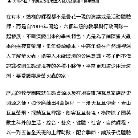
 ▲ 天候不佳，小朋友改在教室內合力搭帳篷。楊煥世攝
在有木，這樣的課程都不是曇花一現的演講或是活動體驗
課，而是自2006年開始，六個年級的教學與行政團隊一
起發展、不斷演變出來的學校特色。光是為了鋪陳螢火蟲
季的過夜賞螢課，低年級讀繪本、中高年級在自然課裡深
入了解螢火蟲、還帶入永續環境的公民意識。孩子們不僅
認識校園生態環境裡的各種小夥伴，平常更知道少用清潔
劑、要愛護鄰居螢火蟲的家。
歷屆的教學團隊就生態資源以及在地泰雅族瓦旦家族歷史
淵源之便，如今磨練出4套課程 －－漫天瓦旦傳奇、青山
瓦旦螢飛、探騎瓦旦尋蹤、創客瓦旦藝境，橫跨除了國英
數主科外的生活、綜合、藝文、健體、社會、自然課程，
以一到五皆全天班的上課時數，配合季節，讓孩子從體驗