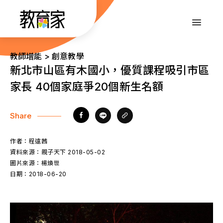
跳
到
:::
主
要
內
:::
教師增能 > 創意教學
容
新北市山區有木國小，優質課程吸引市區
家長 40個家庭爭20個新生名額
Share
作者：
程遠茜
資料來源：
親子天下 2018-05-02
圖片來源：
楊煥世
日期：
2018-06-20