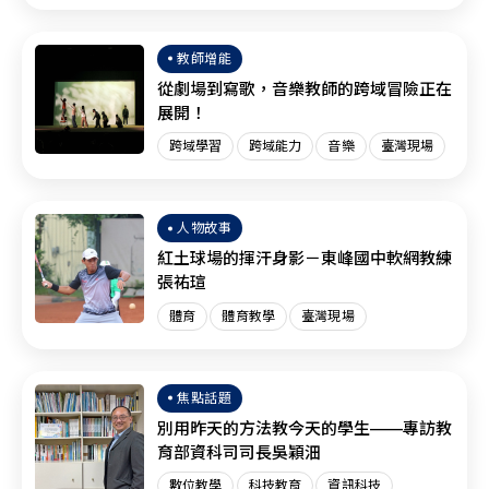
臺灣現場
SEL
教師增能
從劇場到寫歌，音樂教師的跨域冒險正在
展開！
跨域學習
跨域能力
音樂
臺灣現場
人物故事
紅土球場的揮汗身影－東峰國中軟網教練
張祐瑄
體育
體育教學
臺灣現場
焦點話題
別用昨天的方法教今天的學生——專訪教
育部資科司司長吳穎沺
數位教學
科技教育
資訊科技