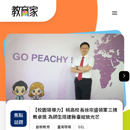
跳
到
:::
主
要
內
:::
容
【校園領導力】桃高校長徐宗盛領軍三摘
教育部首辦「大專院校通識教育教師交流
退而不休，無私奉獻─教育部公布115年
焦點
教師
趨勢
教卓獎 為師生搭建舞臺綻放光芒
教育奉獻獎獲獎名單
工作坊」 共創AI與永續未來課堂
話題
增能
政策
創新教育
創新教育
教師
教育奉獻獎
臺灣現場
臺灣現場
臺灣現場
SEL
AI教育