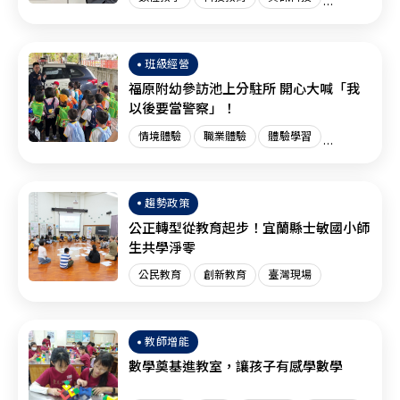
創新教育
臺灣現場
國際趨勢
班級經營
福原附幼參訪池上分駐所 開心大喊「我
以後要當警察」！
情境體驗
職業體驗
體驗學習
體驗教育
臺灣現場
趨勢政策
公正轉型從教育起步！宜蘭縣士敏國小師
生共學淨零
公民教育
創新教育
臺灣現場
教師增能
數學奠基進教室，讓孩子有感學數學