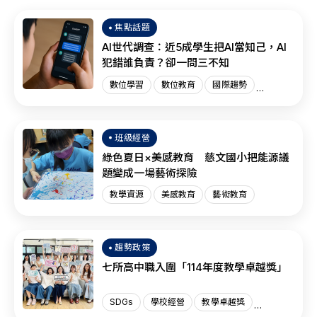
焦點話題
AI世代調查：近5成學生把AI當知己，AI
犯錯誰負責？卻一問三不知
數位學習
數位教育
國際趨勢
AI教育
班級經營
綠色夏日×美感教育 慈文國小把能源議
題變成一場藝術探險
教學資源
美感教育
藝術教育
趨勢政策
七所高中職入圍「114年度教學卓越獎」
SDGs
學校經營
教學卓越獎