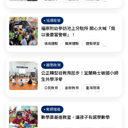
創新教育
臺灣現場
國際趨勢
班級經營
福原附幼參訪池上分駐所 開心大喊「我
以後要當警察」！
情境體驗
職業體驗
體驗學習
體驗教育
臺灣現場
趨勢政策
公正轉型從教育起步！宜蘭縣士敏國小師
生共學淨零
公民教育
創新教育
臺灣現場
教師增能
數學奠基進教室，讓孩子有感學數學