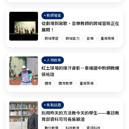
臺灣現場
SEL
教師增能
從劇場到寫歌，音樂教師的跨域冒險正在
展開！
跨域學習
跨域能力
音樂
臺灣現場
人物故事
紅土球場的揮汗身影－東峰國中軟網教練
張祐瑄
體育
體育教學
臺灣現場
焦點話題
別用昨天的方法教今天的學生——專訪教
育部資科司司長吳穎沺
數位教學
科技教育
資訊科技