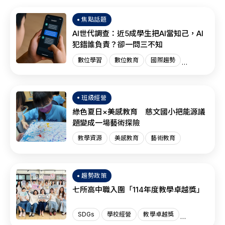
焦點話題
AI世代調查：近5成學生把AI當知己，AI
犯錯誰負責？卻一問三不知
數位學習
數位教育
國際趨勢
AI教育
班級經營
綠色夏日×美感教育 慈文國小把能源議
題變成一場藝術探險
教學資源
美感教育
藝術教育
趨勢政策
七所高中職入圍「114年度教學卓越獎」
SDGs
學校經營
教學卓越獎