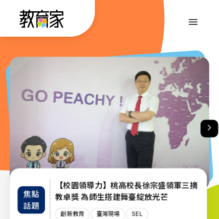
跳
到
:::
主
要
內
:::
容
【校園領導力】桃高校長徐宗盛領軍三摘
教育部首辦「大專院校通識教育教師交流
退而不休，無私奉獻─教育部公布115年
焦點
教師
趨勢
教卓獎 為師生搭建舞臺綻放光芒
教育奉獻獎獲獎名單
工作坊」 共創AI與永續未來課堂
話題
增能
政策
創新教育
創新教育
教師
教育奉獻獎
臺灣現場
臺灣現場
臺灣現場
SEL
AI教育