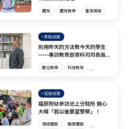
體育
體育教學
臺灣現場
焦點話題
別用昨天的方法教今天的學生
——專訪教育部資科司司長吳穎
沺
數位教學
科技教育
資訊科技
創新教育
臺灣現場
國際趨勢
班級經營
福原附幼參訪池上分駐所 開心
大喊「我以後要當警察」！
情境體驗
職業體驗