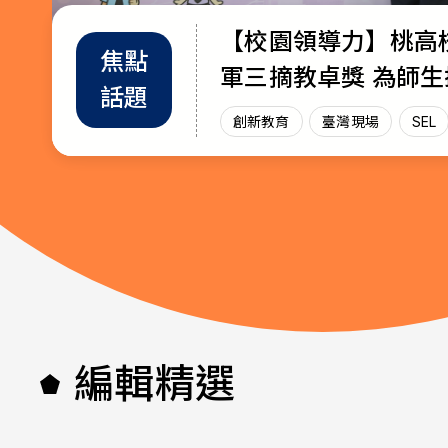
【校園領導力】桃高
教育部首辦「大專院
退而不休，無私奉獻
焦點
教師
趨勢
軍三摘教卓獎 為師
師交流工作坊」 共創AI與永續未
115年教育奉獻獎獲
話題
增能
政策
放光芒
來課堂
創新教育
創新教育
教師
教育奉獻獎
臺灣現場
臺灣現場
臺灣現
SEL
AI教
編輯精選