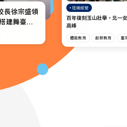
班級經營
校長徐宗盛領
校通識教育教
─教育部公布
百年復刻玉山壯舉，北一
生搭建舞臺綻
獎名單
高峰
場
育
體能教育
創新教育
臺