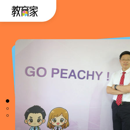
跳
:::
到
主
要
:::
內
容