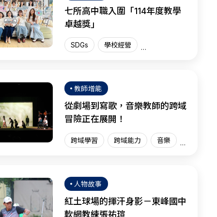
七所高中職入圍「114年度教學
卓越獎」
SDGs
學校經營
教學卓越獎
臺灣現場
SEL
教師增能
從劇場到寫歌，音樂教師的跨域
冒險正在展開！
跨域學習
跨域能力
音樂
臺灣現場
人物故事
紅土球場的揮汗身影－東峰國中
軟網教練張祐瑄