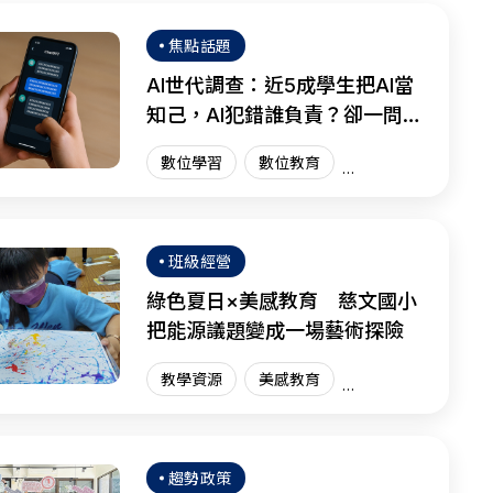
焦點話題
AI世代調查：近5成學生把AI當
知己，AI犯錯誰負責？卻一問三
不知
數位學習
數位教育
國際趨勢
AI教育
班級經營
綠色夏日×美感教育 慈文國小
把能源議題變成一場藝術探險
教學資源
美感教育
藝術教育
趨勢政策