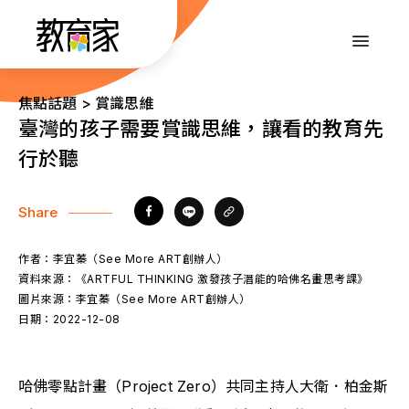
跳
到
:::
主
要
內
:::
焦點話題 > 賞識思維
容
臺灣的孩子需要賞識思維，讓看的教育先
行於聽
Share
作者：
李宜蓁（See More ART創辦人）
資料來源：
《ARTFUL THINKING 激發孩子潛能的哈佛名畫思考課》
圖片來源：
李宜蓁（See More ART創辦人）
日期：
2022-12-08
哈佛零點計畫（Project Zero）共同主持人大衛．柏金斯