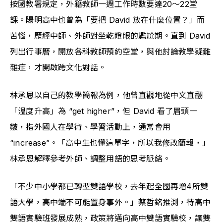
按國教署規定，外籍教師一週工作時數要達20～22堂
課。陽明高中也曾為「要把 David 放在什麼位置？」而
苦惱，歷經中師、外師對坐乾瞪眼的尷尬期。直到 David 
列出行事曆，開放各科教師預約空堂，與他討論教學疑難
雜症，才開啟跨文化對話。
林承恩以自己的教學簡報為例，他曾直觀地從中文直翻
「溫度升高」為 “get higher”，但 David 看了眉頭一
皺，指外國人在學術、學習活動上，通常會用 
“increase”。「高中生也懂這單字，所以我修改簡報，」
林承恩解釋參考外師、調整用語的思考脈絡。
「不少中小學都已轉型雙語學校，去年起全國再增4所雙
語大學，高中端不可能置身事外。」蔡哲銘推測，待高中
雙語實驗班發展成熟，政策將邁向高中雙語實驗校，讓雙