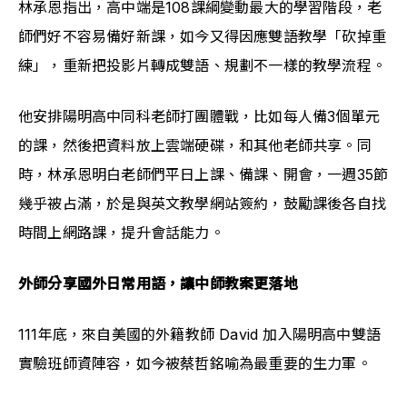
林承恩指出，高中端是108課綱變動最大的學習階段，老
師們好不容易備好新課，如今又得因應雙語教學「砍掉重
練」，重新把投影片轉成雙語、規劃不一樣的教學流程。
他安排陽明高中同科老師打團體戰，比如每人備3個單元
的課，然後把資料放上雲端硬碟，和其他老師共享。同
時，林承恩明白老師們平日上課、備課、開會，一週35節
幾乎被占滿，於是與英文教學網站簽約，鼓勵課後各自找
時間上網路課，提升會話能力。
外師分享國外日常用語，讓中師教案更落地
111年底，來自美國的外籍教師 David 加入陽明高中雙語
實驗班師資陣容，如今被蔡哲銘喻為最重要的生力軍。