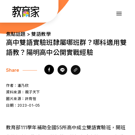
跳
到
:::
主
要
內
:::
焦點話題 > 雙語教學
容
高中雙語實驗班隸屬哪班群？哪科適用雙
語教？陽明高中公開實戰經驗
Share
作者：
潘乃欣
資料來源：
親子天下
圖片來源：
許育愷
日期：
2023-01-05
教育部111學年補助全國55所高中成立雙語實驗班，開班