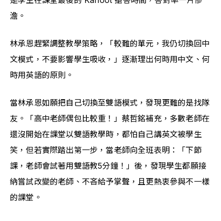
是學生在課堂最後的 Kahoot 搶答時間，答對率一片慘
澹。
林承恩趕緊調整教學策略，「較難的單元，我仍切換回中
文模式，不要影響學生吸收，」逐漸理出何時用中文、何
時用英語的原則。
當林承恩如願把自己切換至雙語模式，發現更難的是找隊
友。「高中老師偶包比較重！」蔡哲銘補充，多數老師在
還沒開始在課堂以雙語教學時，都怕自己講英文被學生
笑，但若實際踏出第一步，當老師向全班表明：「下節
課，老師會試著用雙語教5分鐘！」後，發現學生都願接
納嘗試改變的老師、不吝給予掌聲，且更熱衷參與不一樣
的課堂。