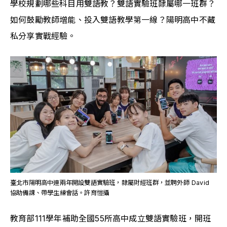
學校規劃哪些科目用雙語教？雙語實驗班隸屬哪一班群？
如何鼓勵教師增能、投入雙語教學第一線？陽明高中不藏
私分享實戰經驗。
臺北市陽明高中連兩年開設雙語實驗班，隸屬財經班群，並聘外師 David 
協助備課、帶學生練會話。許育愷攝
教育部111學年補助全國55所高中成立雙語實驗班，開班