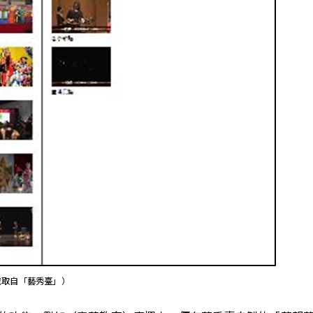
截取自「藝秀臺」）