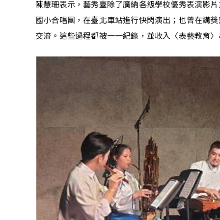
陳慧珊表示，藝秀臺除了廣納各級學校優秀表演影片
國小合唱團，在臺北車站進行快閃演出；也曾在講獎藝
交流。這些過程都被一一紀錄，並收入〈表藝教育〉