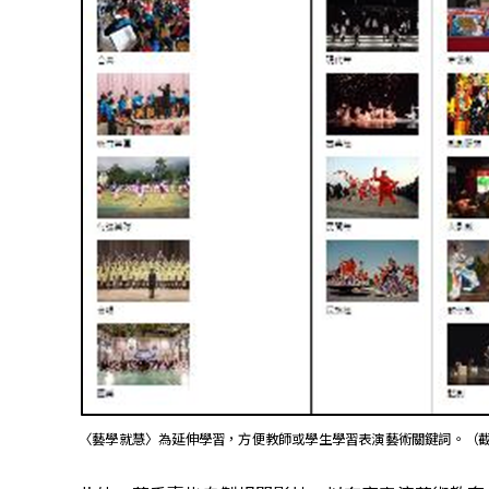
〈藝學就慧〉為延伸學習，方便教師或學生學習表演藝術關鍵詞。（