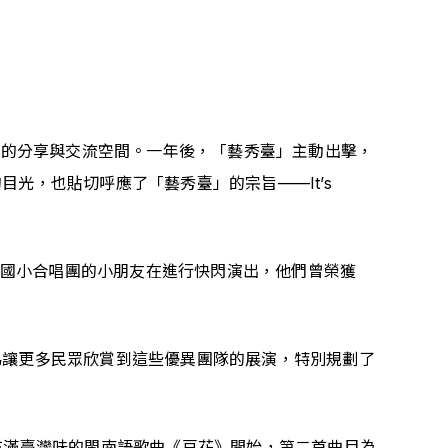
果的分享與交流空間。一年後，「藝秀臺」主動出擊，
，也貼切呼應了「藝秀臺」的宗旨——It’s 
玉國小合唱團的小朋友在進行快閃演出，他們曾榮獲
為讓更多民眾欣賞到這些優異團隊的展演，特別規劃了
充滿臺灣味的閩南語歌曲《豆花》開始，第二首曲目為