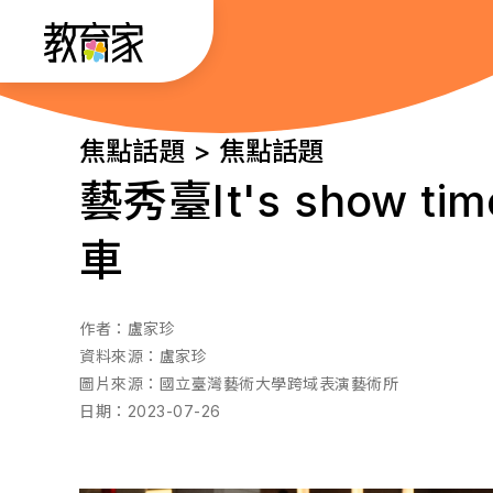
跳
:::
到
主
要
:::
焦點話題 > 焦點話題
內
藝秀臺It's show
容
車
作者：
盧家珍
資料來源：
盧家珍
圖片來源：
國立臺灣藝術大學跨域表演藝術所
日期：
2023-07-26