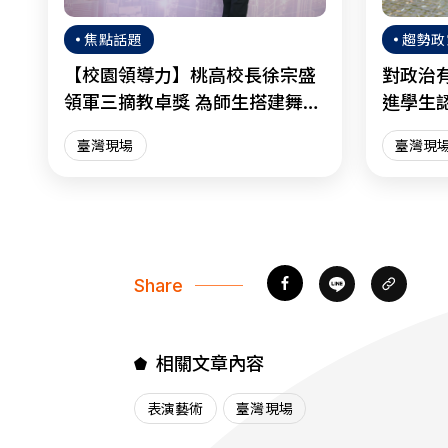
焦點話題
趨勢政
【校園領導力】桃高校長徐宗盛
對政治
領軍三摘教卓獎 為師生搭建舞臺
進學生
綻放光芒
臺灣現場
臺灣現
Share
相關文章內容
表演藝術
臺灣現場