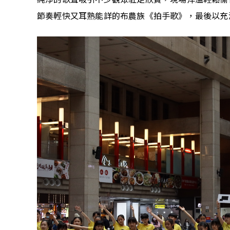
節奏輕快又耳熟能詳的布農族《拍手歌》，最後以充