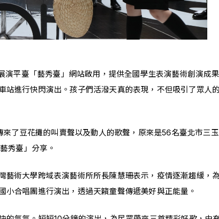
觀摩展演平臺「藝秀臺」網站啟用，提供全國學生表演藝術創演成
站進行快閃演出。孩子們活潑天真的表現，不但吸引了眾人的目光
廳傳來了豆花攤的叫賣聲以及動人的歌聲，原來是56名臺北市三
「藝秀臺」分享。
灣藝術大學跨域表演藝術所所長陳慧珊表示，疫情逐漸趨緩，
國小合唱團進行演出，透過天籟童聲傳遞美好與正能量。
快的氣氛。短短10分鐘的演出，為民眾帶來三首精彩好歌，由