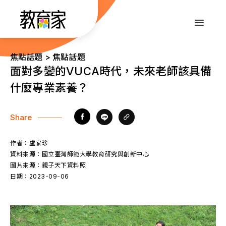
跳
到
:::
主
要
內
:::
焦點話題 > 焦點話題
容
面對多變的VUCA時代，未來老師該具備
什麼專業素養？
Share
作者：
盧家珍
資料來源：
國立臺灣師範大學教育研究與創新中心
圖片來源：
親子天下資料照
日期：
2023-09-06