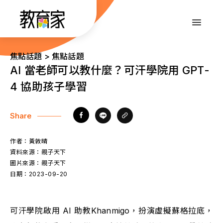
跳
到
:::
主
要
內
:::
焦點話題 > 焦點話題
容
AI 當老師可以教什麼？可汗學院用 GPT-
4 協助孩子學習
Share
作者：
黃敦晴
資料來源：
親子天下
圖片來源：
親子天下
日期：
2023-09-20
可汗學院啟用 AI 助教Khanmigo，扮演虛擬蘇格拉底，