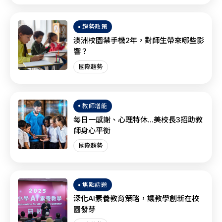
趨勢政策
澳洲校園禁手機2年，對師生帶來哪些影
響？
國際趨勢
教師增能
每日一感謝、心理特休...美校長3招助教
師身心平衡
國際趨勢
焦點話題
深化AI素養教育策略，讓教學創新在校
園發芽