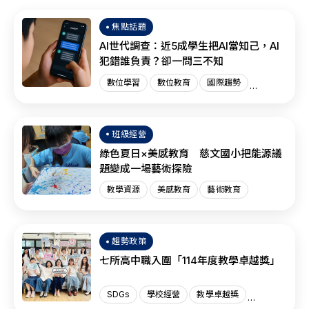
焦點話題
AI世代調查：近5成學生把AI當知己，AI
犯錯誰負責？卻一問三不知
數位學習
數位教育
國際趨勢
AI教育
班級經營
綠色夏日×美感教育 慈文國小把能源議
題變成一場藝術探險
教學資源
美感教育
藝術教育
趨勢政策
七所高中職入圍「114年度教學卓越獎」
SDGs
學校經營
教學卓越獎