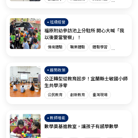
創新教育
臺灣現場
國際趨勢
班級經營
福原附幼參訪池上分駐所 開心大喊「我
以後要當警察」！
情境體驗
職業體驗
體驗學習
體驗教育
臺灣現場
趨勢政策
公正轉型從教育起步！宜蘭縣士敏國小師
生共學淨零
公民教育
創新教育
臺灣現場
教師增能
數學奠基進教室，讓孩子有感學數學