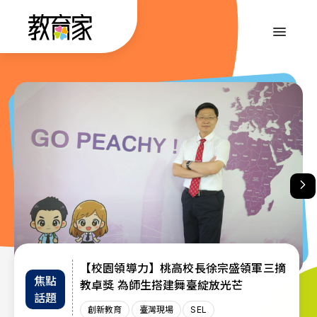
跳
到
:::
主
要
內
:::
容
【校園領導力】桃高校長徐宗盛領軍三摘
教育部首辦「大專院校通識教育教師交流
退而不休，無私奉獻─教育部公布115年
焦點
教師
趨勢
教卓獎 為師生搭建舞臺綻放光芒
教育奉獻獎獲獎名單
工作坊」 共創AI與永續未來課堂
話題
增能
政策
創新教育
創新教育
教師
教育奉獻獎
臺灣現場
臺灣現場
臺灣現場
SEL
AI教育