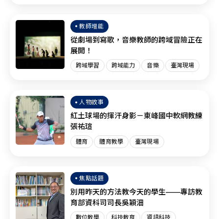
臺灣現場
SEL
教師增能
從劇場到寫歌，音樂教師的跨域冒險正在
展開！
跨域學習
跨域能力
音樂
臺灣現場
人物故事
紅土球場的揮汗身影－東峰國中軟網教練
張祐瑄
體育
體育教學
臺灣現場
焦點話題
別用昨天的方法教今天的學生——專訪教
育部資科司司長吳穎沺
數位教學
科技教育
資訊科技