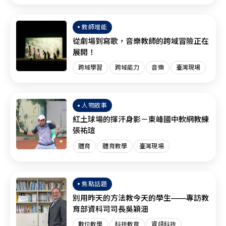
臺灣現場
SEL
教師增能
從劇場到寫歌，音樂教師的跨域冒險正在
展開！
跨域學習
跨域能力
音樂
臺灣現場
人物故事
紅土球場的揮汗身影－東峰國中軟網教練
張祐瑄
體育
體育教學
臺灣現場
焦點話題
別用昨天的方法教今天的學生——專訪教
育部資科司司長吳穎沺
數位教學
科技教育
資訊科技