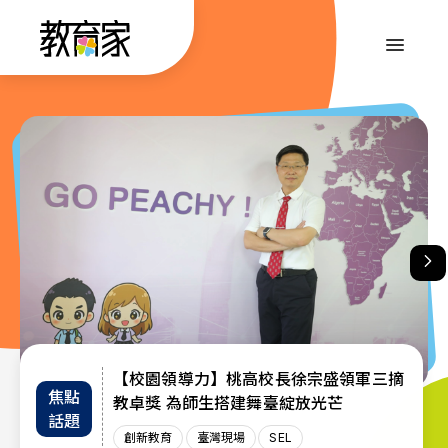
跳
到
:::
主
要
內
:::
容
【校園領導力】桃高校長徐宗盛領軍三摘
教育部首辦「大專院校通識教育教師交流
退而不休，無私奉獻─教育部公布115年
焦點
教師
趨勢
教卓獎 為師生搭建舞臺綻放光芒
教育奉獻獎獲獎名單
工作坊」 共創AI與永續未來課堂
話題
增能
政策
創新教育
創新教育
教師
教育奉獻獎
臺灣現場
臺灣現場
臺灣現場
SEL
AI教育