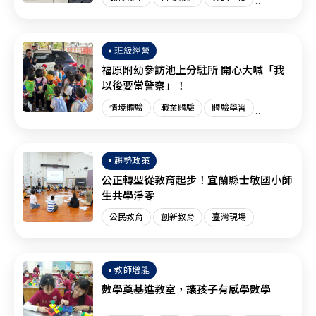
創新教育
臺灣現場
國際趨勢
班級經營
福原附幼參訪池上分駐所 開心大喊「我
以後要當警察」！
情境體驗
職業體驗
體驗學習
體驗教育
臺灣現場
趨勢政策
公正轉型從教育起步！宜蘭縣士敏國小師
生共學淨零
公民教育
創新教育
臺灣現場
教師增能
數學奠基進教室，讓孩子有感學數學