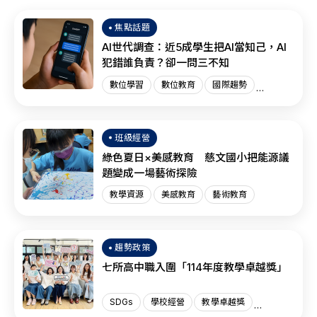
焦點話題
AI世代調查：近5成學生把AI當知己，AI
犯錯誰負責？卻一問三不知
數位學習
數位教育
國際趨勢
AI教育
班級經營
綠色夏日×美感教育 慈文國小把能源議
題變成一場藝術探險
教學資源
美感教育
藝術教育
趨勢政策
七所高中職入圍「114年度教學卓越獎」
SDGs
學校經營
教學卓越獎