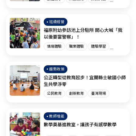
創新教育
臺灣現場
國際趨勢
班級經營
福原附幼參訪池上分駐所 開心大喊「我
以後要當警察」！
情境體驗
職業體驗
體驗學習
體驗教育
臺灣現場
趨勢政策
公正轉型從教育起步！宜蘭縣士敏國小師
生共學淨零
公民教育
創新教育
臺灣現場
教師增能
數學奠基進教室，讓孩子有感學數學