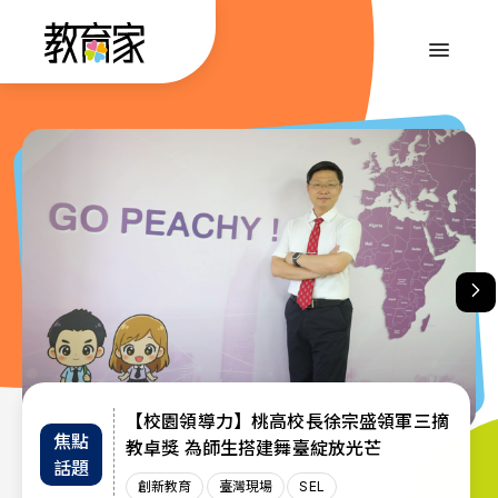
跳
到
:::
主
要
內
:::
容
【校園領導力】桃高校長徐宗盛領軍三摘
教育部首辦「大專院校通識教育教師交流
退而不休，無私奉獻─教育部公布115年
焦點
教師
趨勢
教卓獎 為師生搭建舞臺綻放光芒
教育奉獻獎獲獎名單
工作坊」 共創AI與永續未來課堂
話題
增能
政策
創新教育
創新教育
教師
教育奉獻獎
臺灣現場
臺灣現場
臺灣現場
SEL
AI教育