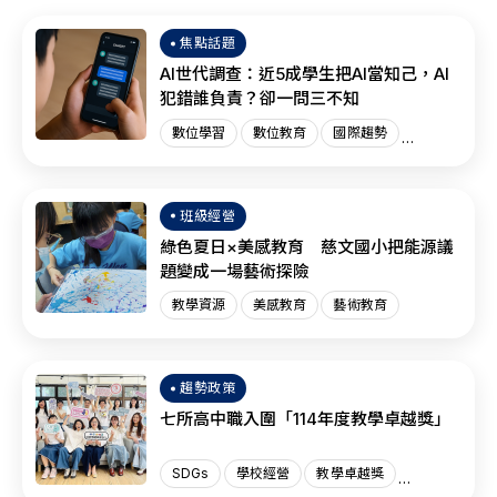
焦點話題
AI世代調查：近5成學生把AI當知己，AI
犯錯誰負責？卻一問三不知
數位學習
數位教育
國際趨勢
AI教育
班級經營
綠色夏日×美感教育 慈文國小把能源議
題變成一場藝術探險
教學資源
美感教育
藝術教育
趨勢政策
七所高中職入圍「114年度教學卓越獎」
SDGs
學校經營
教學卓越獎