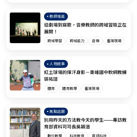
臺灣現場
SEL
教師增能
從劇場到寫歌，音樂教師的跨域冒險正在
展開！
跨域學習
跨域能力
音樂
臺灣現場
人物故事
紅土球場的揮汗身影－東峰國中軟網教練
張祐瑄
體育
體育教學
臺灣現場
焦點話題
別用昨天的方法教今天的學生——專訪教
育部資科司司長吳穎沺
數位教學
科技教育
資訊科技