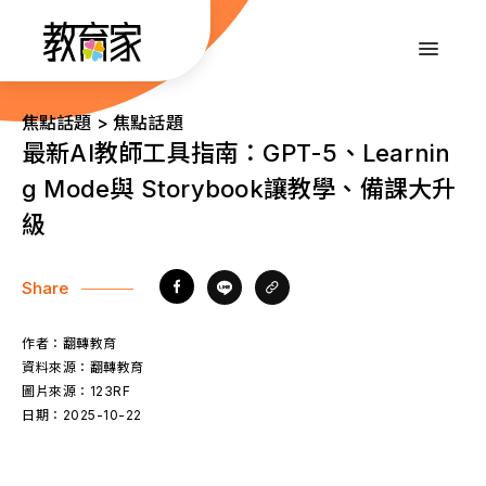
跳
到
:::
主
要
內
:::
焦點話題 > 焦點話題
容
最新AI教師工具指南：GPT-5、Learnin
g Mode與 Storybook讓教學、備課大升
級
Share
作者：
翻轉教育
資料來源：
翻轉教育
圖片來源：
123RF
日期：
2025-10-22