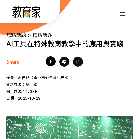
跳
到
:::
主
要
內
:::
焦點話題 > 焦點話題
容
AI工具在特殊教育教學中的應用與實踐
Share
作者：
謝佳銘（臺中市僑孝國小老師）
資料來源：
謝佳銘
圖片來源：
123RF
日期：
2025-10-29