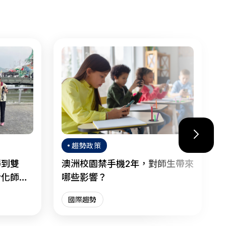
趨勢政策
得到雙
澳洲校園禁手機2年，對師生帶來
活化師生
哪些影響？
國際趨勢