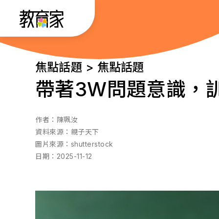
跳
:::
到
主
要
:::
焦點話題 > 焦點話題
內
帶著3W問題意識，
容
作者：
陳珮汝
資料來源：
親子天下
圖片來源：
shutterstock
日期：
2025-11-12