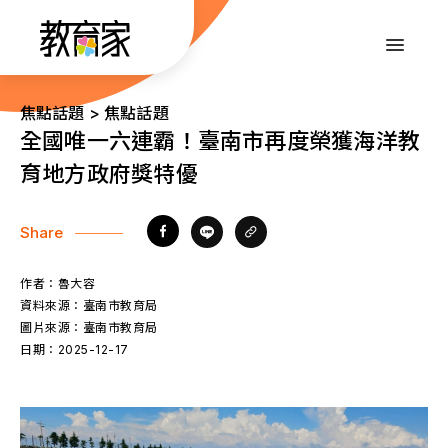
跳
到
:::
主
要
內
:::
焦點話題 > 焦點話題
容
全國唯一六連霸！臺南市再度榮獲海洋教
育地方政府獎特優
Share
作者：
魯大容
資料來源：
臺南市教育局
圖片來源：
臺南市教育局
日期：
2025-12-17