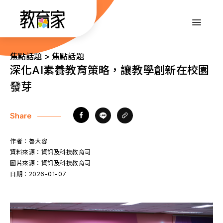
跳
到
:::
主
要
內
:::
焦點話題 > 焦點話題
容
深化AI素養教育策略，讓教學創新在校園
發芽
Share
作者：
魯大容
資料來源：
資訊及科技教育司
圖片來源：
資訊及科技教育司
日期：
2026-01-07