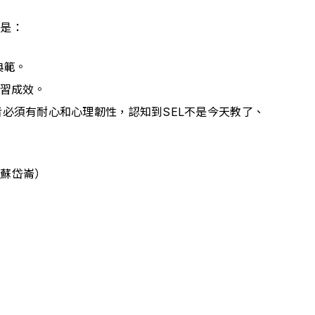
議是：
典範。
學習成效。
必須有耐心和心理韌性，認知到SEL不是今天教了、
／蘇岱崙）