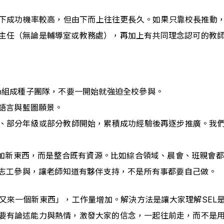
下成功機率較高，但由下而上往往更長久。如果只靠校長推動
主任（無論是輔導室或教務處），再加上有共同理念認可的教
son組成種子團隊，不要一開始就強迫全校參與。
語言與藍圖願景。
、部分年級或部分教師開始，累積成功經驗後再逐步推廣。我
加新東西，而是整合既有資源。比如綜合領域、晨會、班親會都
志工參與，讓老師知道有夥伴支持，不是所有事都要自己做。
又來一個新東西」，工作量增加。解決方法是讓大家理解SEL
要有論述能力與熱情，激發大家的信念，一起往前走，而不是用K