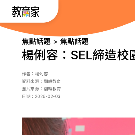
跳
:::
到
主
要
:::
焦點話題 > 焦點話題
內
楊俐容：SEL締造
容
作者：
楊俐容
資料來源：
翻轉教育
圖片來源：
翻轉教育
日期：
2026-02-03