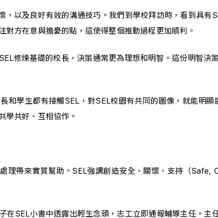
關懷，以及良好有效的溝通技巧。我們到學校拜訪時，看到具有S
注對方在意與擔憂的點，這使得整個推動過程更加順利。
SEL修煉基礎的校長，決策通常更為理想和明智。這份明智決
長和學生都有接觸SEL，對SEL校園有共同的圖像，就能明顯
共學共好、互相協作。
來實質幫助。SEL強調創造安全、關懷、支持（Safe, Caring
子在SEL小書中透露出輕生念頭，志工立即通報輔導主任。主任