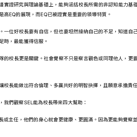
嚴謹實證研究與理論基礎上，能夠涵括校長所需的非認知能力基礎
是高EQ的展現，而EQ已被證實是重要的領導特質。
。一位好校長要有自信，但也要坦然接納自己的不足，知道自
足時，最能獲得信服。
隊的校長更是關鍵。社會覺察不只是察言觀色或同理他人，更
讓校長能做出符合倫理、多贏共好的明智抉擇，且願意承擔責
，我們觀察SEL能為校長帶來四大幫助：
校長或主任，他們的身心就會更健康、更圓滿。因為更能夠覺察