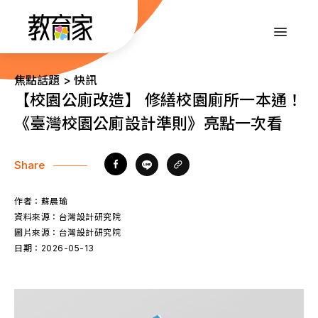
跳
到
:::
主
要
內
:::
焦點話題 > 快訊
容
【校園公廁改造】 修繕校園廁所一本通！
《臺灣校園公廁設計準則》亮點一次看
Share
作者：
蘇晨瑜
資料來源：
台灣設計研究院
圖片來源：
台灣設計研究院
日期：
2026-05-13