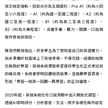
英文檢定接軌。目前共分為五個級別：Pre A1（約為小四
至小六程度）、A1（約為國一至國二程度）、A2（約為
國三至高一程度）、B1（約為高二至高三程度）、
B2（約為大專程度），涵蓋字彙、聽力、閱讀、口說與
寫作等檢測項目。
陳浩然教授指出，許多學生為了想知道自己的英語實力，
尚未準備好就直接上了英檢考場，不僅花錢，成績的挫敗
也無助於學習，英檢系統便是希望提供學生在正式考試前
的練兵場。系統會即時回饋檢測結果，並推薦學習資源，
形成「學習—檢測—回饋—再學習」的正向循環。
2025年起，英檢系統也在口說測驗中加入開放式題型，
透過AI即時評分，分析發音、文法、用字多樣性與內容完