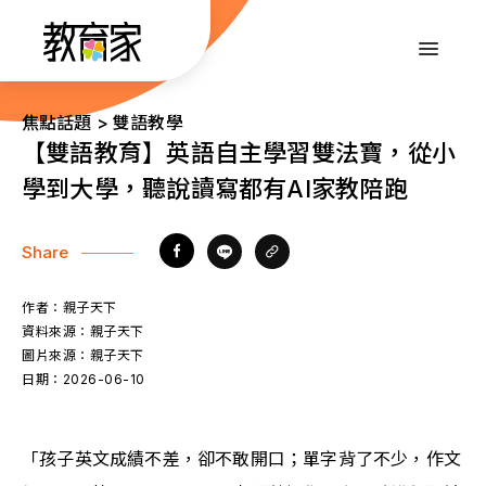
跳
到
:::
主
要
內
:::
焦點話題 > 雙語教學
容
【雙語教育】英語自主學習雙法寶，從小
學到大學，聽說讀寫都有AI家教陪跑
Share
作者：
親子天下
資料來源：
親子天下
圖片來源：
親子天下
日期：
2026-06-10
「孩子英文成績不差，卻不敢開口；單字背了不少，作文