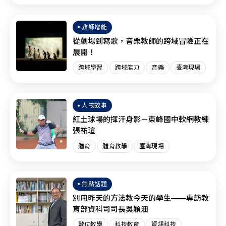
臺灣現場
SEL
教師增能
從劇場到寫歌，音樂教師的跨域冒險正在
展開！
跨域學習
跨域能力
音樂
臺灣現場
人物故事
紅土球場的揮汗身影－東峰國中軟網教練
張祐瑄
體育
體育教學
臺灣現場
焦點話題
別用昨天的方法教今天的學生——專訪教
育部資科司司長吳穎沺
數位教學
科技教育
資訊科技