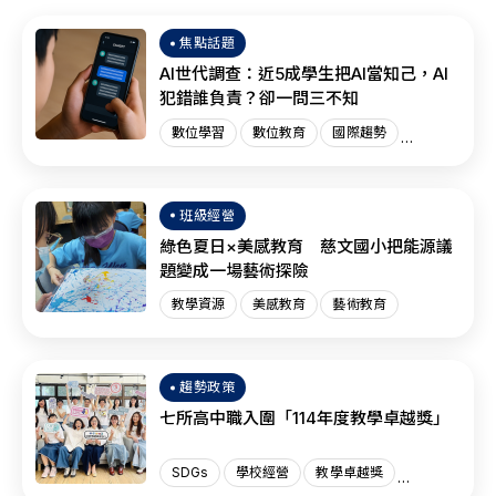
焦點話題
AI世代調查：近5成學生把AI當知己，AI
犯錯誰負責？卻一問三不知
數位學習
數位教育
國際趨勢
AI教育
班級經營
綠色夏日×美感教育 慈文國小把能源議
題變成一場藝術探險
教學資源
美感教育
藝術教育
趨勢政策
七所高中職入圍「114年度教學卓越獎」
SDGs
學校經營
教學卓越獎