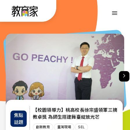
跳
到
:::
主
要
內
:::
容
【校園領導力】桃高校長徐宗盛領軍三摘
教育部首辦「大專院校通識教育教師交流
退而不休，無私奉獻─教育部公布115年
焦點
教師
趨勢
教卓獎 為師生搭建舞臺綻放光芒
教育奉獻獎獲獎名單
工作坊」 共創AI與永續未來課堂
話題
增能
政策
創新教育
創新教育
教師
教育奉獻獎
臺灣現場
臺灣現場
臺灣現場
SEL
AI教育