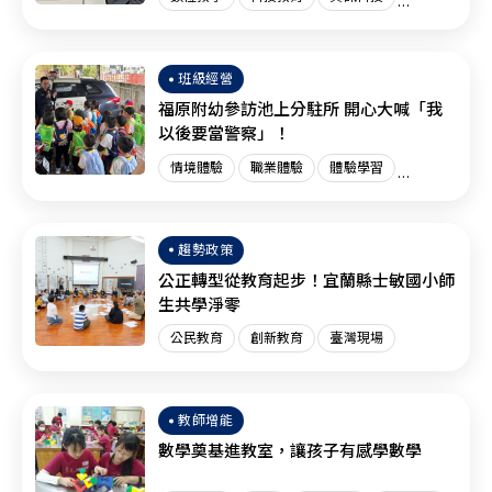
創新教育
臺灣現場
國際趨勢
班級經營
福原附幼參訪池上分駐所 開心大喊「我
以後要當警察」！
情境體驗
職業體驗
體驗學習
體驗教育
臺灣現場
趨勢政策
公正轉型從教育起步！宜蘭縣士敏國小師
生共學淨零
公民教育
創新教育
臺灣現場
教師增能
數學奠基進教室，讓孩子有感學數學