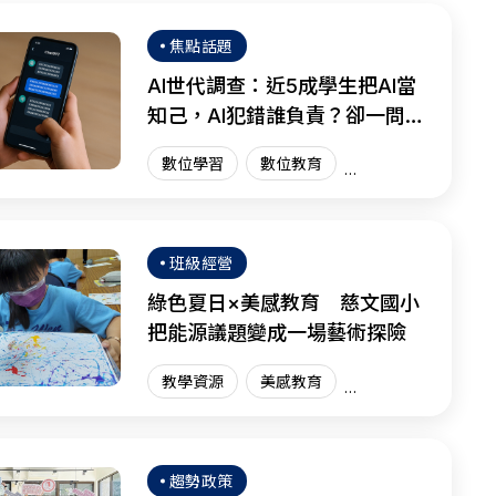
焦點話題
AI世代調查：近5成學生把AI當
知己，AI犯錯誰負責？卻一問三
不知
數位學習
數位教育
國際趨勢
AI教育
班級經營
綠色夏日×美感教育 慈文國小
把能源議題變成一場藝術探險
教學資源
美感教育
藝術教育
趨勢政策