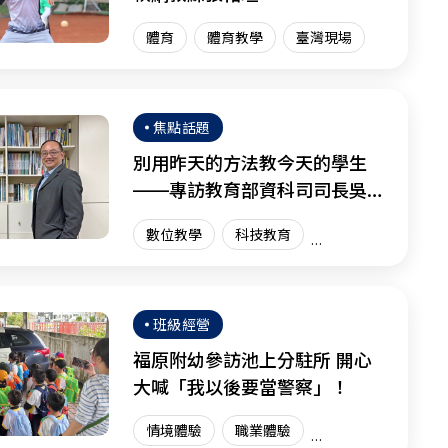
體育
體育教學
臺灣現場
焦點話題
別用昨天的方法教今天的學生
——專訪教育部資科司司長吳穎
沺
數位教學
科技教育
資訊科技
創新教育
臺灣現場
國際趨勢
班級經營
福原附幼參訪池上分駐所 開心
大喊「我以後要當警察」！
情境體驗
職業體驗