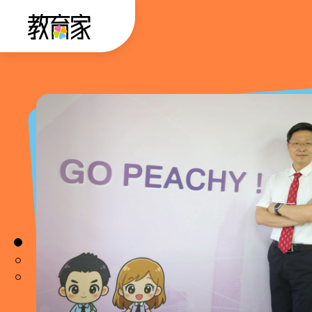
跳
:::
到
主
要
:::
內
容