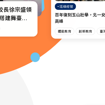
班級經營
校長徐宗盛領
校通識教育教
─教育部公布
百年復刻玉山壯舉，北一
生搭建舞臺綻
獎名單
高峰
場
育
體能教育
創新教育
臺