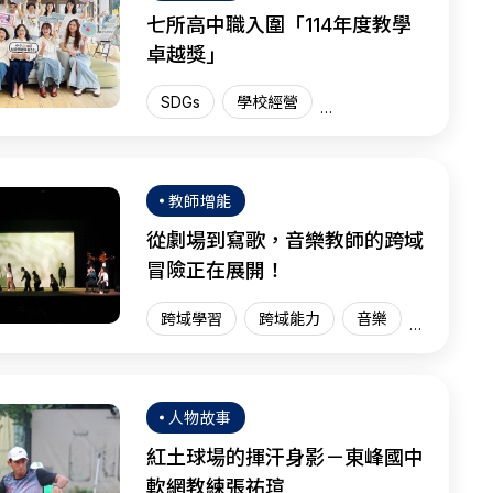
七所高中職入圍「114年度教學
卓越獎」
SDGs
學校經營
教學卓越獎
臺灣現場
SEL
教師增能
從劇場到寫歌，音樂教師的跨域
冒險正在展開！
跨域學習
跨域能力
音樂
臺灣現場
人物故事
紅土球場的揮汗身影－東峰國中
軟網教練張祐瑄