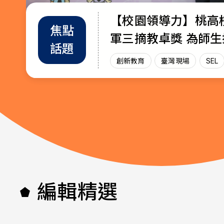
【校園領導力】桃高
教育部首辦「大專院
退而不休，無私奉獻
焦點
教師
趨勢
軍三摘教卓獎 為師
師交流工作坊」 共創AI與永續未
115年教育奉獻獎獲
話題
增能
政策
放光芒
來課堂
創新教育
創新教育
教師
教育奉獻獎
臺灣現場
臺灣現場
臺灣現
SEL
AI教
編輯精選