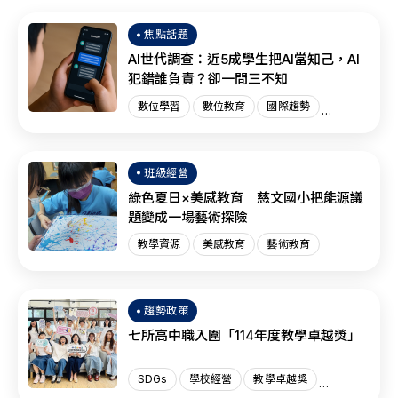
焦點話題
AI世代調查：近5成學生把AI當知己，AI
犯錯誰負責？卻一問三不知
數位學習
數位教育
國際趨勢
AI教育
班級經營
綠色夏日×美感教育 慈文國小把能源議
題變成一場藝術探險
教學資源
美感教育
藝術教育
趨勢政策
七所高中職入圍「114年度教學卓越獎」
SDGs
學校經營
教學卓越獎