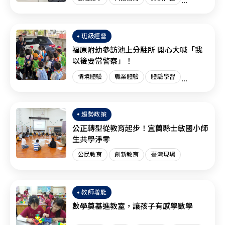
創新教育
臺灣現場
國際趨勢
班級經營
福原附幼參訪池上分駐所 開心大喊「我
以後要當警察」！
情境體驗
職業體驗
體驗學習
體驗教育
臺灣現場
趨勢政策
公正轉型從教育起步！宜蘭縣士敏國小師
生共學淨零
公民教育
創新教育
臺灣現場
教師增能
數學奠基進教室，讓孩子有感學數學