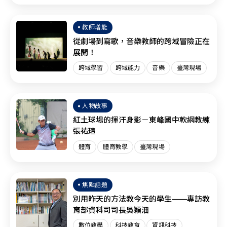
臺灣現場
SEL
教師增能
從劇場到寫歌，音樂教師的跨域冒險正在
展開！
跨域學習
跨域能力
音樂
臺灣現場
人物故事
紅土球場的揮汗身影－東峰國中軟網教練
張祐瑄
體育
體育教學
臺灣現場
焦點話題
別用昨天的方法教今天的學生——專訪教
育部資科司司長吳穎沺
數位教學
科技教育
資訊科技