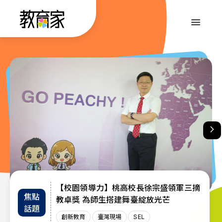
跳
到
:::
主
要
內
:::
容
【校園領導力】桃高校長徐宗盛領軍三摘
教育部首辦「大專院校通識教育教師交流
退而不休，無私奉獻─教育部公布115年
焦點
教師
趨勢
教卓獎 為師生搭建舞臺綻放光芒
教育奉獻獎獲獎名單
工作坊」 共創AI與永續未來課堂
話題
增能
政策
創新教育
創新教育
教師
教育奉獻獎
臺灣現場
臺灣現場
臺灣現場
SEL
AI教育