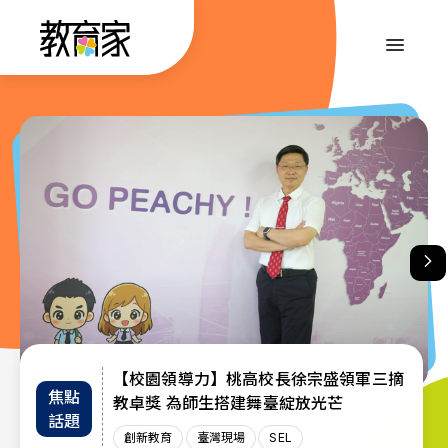
跳
到
:::
主
要
內
:::
容
【校園領導力】桃高校長徐宗盛領軍三摘
教育部首辦「大專院校通識教育教師交流
退而不休，無私奉獻─教育部公布115年
焦點
教師
趨勢
教卓獎 為師生搭建舞臺綻放光芒
教育奉獻獎獲獎名單
工作坊」 共創AI與永續未來課堂
話題
增能
政策
創新教育
創新教育
教師
教育奉獻獎
臺灣現場
臺灣現場
臺灣現場
SEL
AI教育