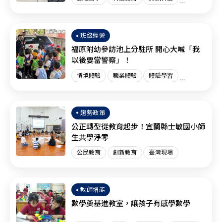
創新教育
臺灣現場
國際趨勢
班級經營
福原附幼參訪池上分駐所 開心大喊「我
以後要當警察」！
情境體驗
職業體驗
體驗學習
體驗教育
臺灣現場
趨勢政策
公正轉型從教育起步！宜蘭縣士敏國小師
生共學淨零
公民教育
創新教育
臺灣現場
教師增能
數學奠基進教室，讓孩子有感學數學