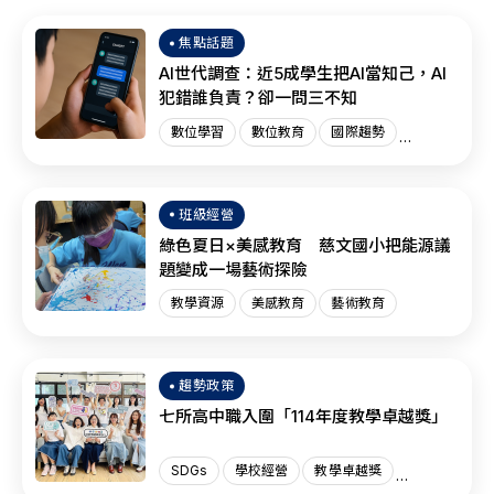
焦點話題
AI世代調查：近5成學生把AI當知己，AI
犯錯誰負責？卻一問三不知
數位學習
數位教育
國際趨勢
AI教育
班級經營
綠色夏日×美感教育 慈文國小把能源議
題變成一場藝術探險
教學資源
美感教育
藝術教育
趨勢政策
七所高中職入圍「114年度教學卓越獎」
SDGs
學校經營
教學卓越獎