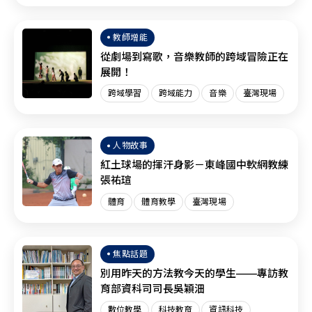
臺灣現場
SEL
教師增能
從劇場到寫歌，音樂教師的跨域冒險正在
展開！
跨域學習
跨域能力
音樂
臺灣現場
人物故事
紅土球場的揮汗身影－東峰國中軟網教練
張祐瑄
體育
體育教學
臺灣現場
焦點話題
別用昨天的方法教今天的學生——專訪教
育部資科司司長吳穎沺
數位教學
科技教育
資訊科技