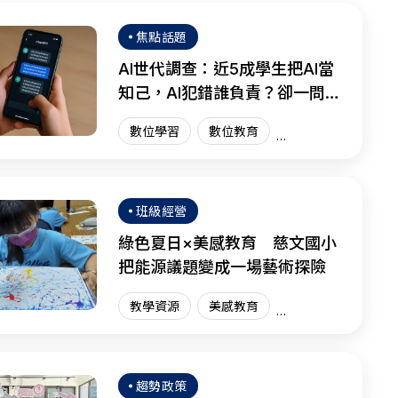
焦點話題
AI世代調查：近5成學生把AI當
知己，AI犯錯誰負責？卻一問三
不知
數位學習
數位教育
國際趨勢
AI教育
班級經營
綠色夏日×美感教育 慈文國小
把能源議題變成一場藝術探險
教學資源
美感教育
藝術教育
趨勢政策