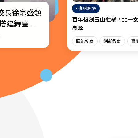
班級經營
校長徐宗盛領
校通識教育教
─教育部公布
百年復刻玉山壯舉，北一
生搭建舞臺綻
獎名單
高峰
場
育
體能教育
創新教育
臺