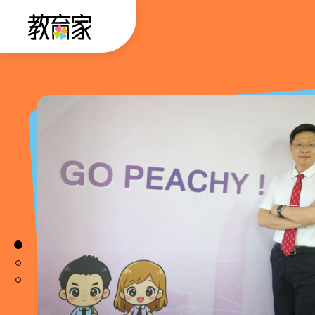
跳
:::
到
主
要
:::
內
容