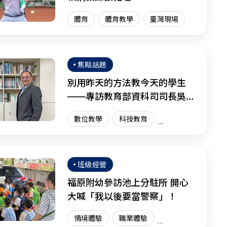
體育
體育教學
臺灣現場
焦點話題
別用昨天的方法教今天的學生
——專訪教育部資科司司長吳穎
沺
數位教學
科技教育
資訊科技
創新教育
臺灣現場
國際趨勢
班級經營
福原附幼參訪池上分駐所 開心
大喊「我以後要當警察」！
情境體驗
職業體驗