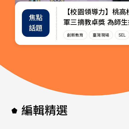
【校園領導力】桃高
教育部首辦「大專院
退而不休，無私奉獻
焦點
教師
趨勢
軍三摘教卓獎 為師
師交流工作坊」 共創AI與永續未
115年教育奉獻獎獲
話題
增能
政策
放光芒
來課堂
創新教育
創新教育
教師
教育奉獻獎
臺灣現場
臺灣現場
臺灣現
SEL
AI教
編輯精選