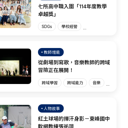
七所高中職入圍「114年度教學
卓越獎」
SDGs
學校經營
教學卓越獎
臺灣現場
SEL
教師增能
從劇場到寫歌，音樂教師的跨域
冒險正在展開！
跨域學習
跨域能力
音樂
臺灣現場
人物故事
紅土球場的揮汗身影－東峰國中
軟網教練張祐瑄