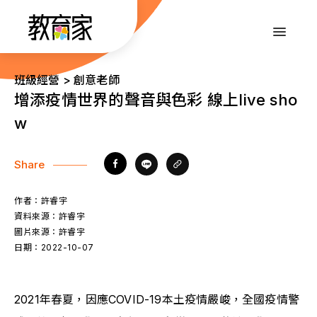
跳
到
:::
主
要
內
:::
班級經營 > 創意老師
容
增添疫情世界的聲音與色彩 線上live sho
w
Share
作者：
許睿宇
資料來源：
許睿宇
圖片來源：
許睿宇
日期：
2022-10-07
2021年春夏，因應COVID-19本土疫情嚴峻，全國疫情警