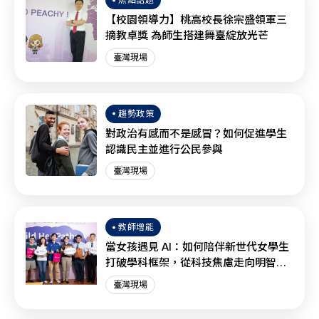
【校園領導力】桃高校長徐宗盛領軍三
摘教卓獎 為師生搭建舞臺綻放光芒
臺灣現場
趨勢政策
對政治有感而不是感冒？如何促進學生
認識民主並進行公民參與
臺灣現場
教師增能
當女孩遇見 AI：如何陪伴新世代女學生
打破學科框架，從科技焦慮走向明智協
作？
臺灣現場