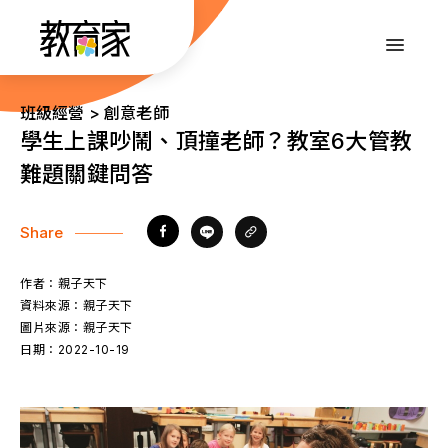
跳
到
:::
主
要
內
:::
班級經營 > 創意老師
容
學生上課吵鬧、頂撞老師？教室6大管教
難題關鍵問答
Share
作者：
親子天下
資料來源：
親子天下
圖片來源：
親子天下
日期：
2022-10-19