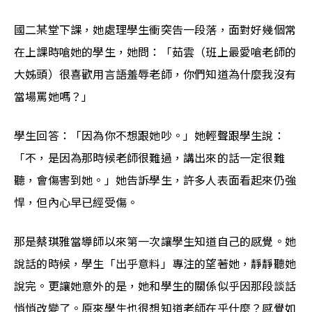
國二某堂下課，她處理學生衝突告一段落，面對好幾個常
在上課時嗆她的學生，她問：「茹雲（班上最愛嗆老師的
大姊頭）很喜歡用言語羞辱老師，你們知道為什麼我沒有
當場罵她嗎？」
學生回答：「因為你不想跟她吵。」她輕聲跟學生說：
「不，是因為那時候老師很難過，講出來的話一定很難
聽，會傷害到她。」她告訴學生，許多人表面看起來仍強
悍，但內心早已經受傷。
那是蔡琪雅當導師以來第一次讓學生知道自己的感覺。她
說話的時候，學生「出乎意料」專注的望著她，靜靜聽她
說完。更讓她意外的是，她和學生的關係似乎因那段談話
悄悄改變了。原來學生也很想知道老師在乎什麼？感覺如