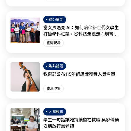
教師增能
當女孩遇見 AI：如何陪伴新世代女學生
打破學科框架，從科技焦慮走向明智協
作？
臺灣現場
焦點話題
教育部公布115年師鐸獎獲獎人員名單
臺灣現場
人物故事
學生一句話讓她持續留在教職 吳家儀棄
安穩改行當老師