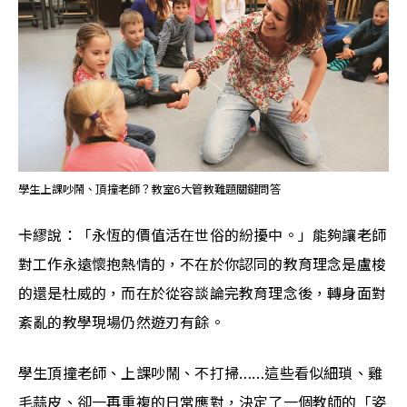
學生上課吵鬧、頂撞老師？教室6大管教難題關鍵問答
卡繆說：「永恆的價值活在世俗的紛擾中。」能夠讓老師
對工作永遠懷抱熱情的，不在於你認同的教育理念是盧梭
的還是杜威的，而在於從容談論完教育理念後，轉身面對
紊亂的教學現場仍然遊刃有餘。
學生頂撞老師、上課吵鬧、不打掃……這些看似細瑣、雞
毛蒜皮、卻一再重複的日常應對，決定了一個教師的「姿