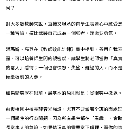
何？ 
對大多數教師來說，直接又坦承的向學生表達心中感受是
一種冒險，這比武裝自己成為一個強者，還需要勇氣。
湯瑪斯・高登在《教師效能訓練》書中提到，善用自我表
露，可以培養師生間的親密感，讓學生將老師當做「真實
的常人」看待；一個也會憤怒、失望、難過的人，而不是
硬紙板剪的人像。
如果衝突就在眼前，最基本的原則就是：從衝突中撤退。
前板橋國中校長薛春光強調，尤其不要當著全班的面處理
一個學生的行為問題，因為所有學生都在「看戲」，會助
長當事人的氣焰。如果情況真的需要當下處理，而你的情