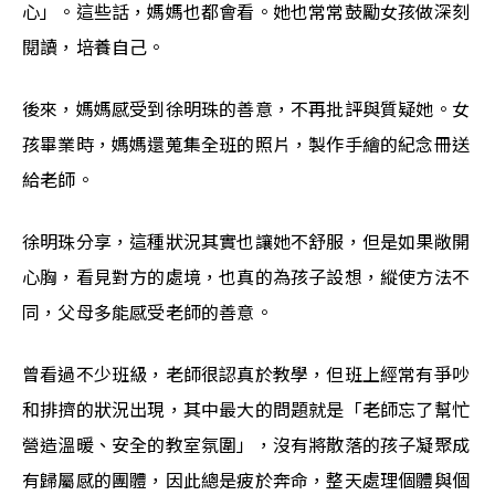
心」。這些話，媽媽也都會看。她也常常鼓勵女孩做深刻
閱讀，培養自己。
後來，媽媽感受到徐明珠的善意，不再批評與質疑她。女
孩畢業時，媽媽還蒐集全班的照片，製作手繪的紀念冊送
給老師。
徐明珠分享，這種狀況其實也讓她不舒服，但是如果敞開
心胸，看見對方的處境，也真的為孩子設想，縱使方法不
同，父母多能感受老師的善意。
曾看過不少班級，老師很認真於教學，但班上經常有爭吵
和排擠的狀況出現，其中最大的問題就是「老師忘了幫忙
營造溫暖、安全的教室氛圍」，沒有將散落的孩子凝聚成
有歸屬感的團體，因此總是疲於奔命，整天處理個體與個