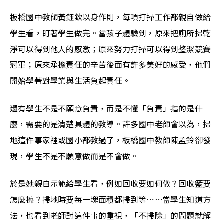
板橋國中教師黃鈺欽以身作則，每項打掃工作都親自做給
學生看，盯著學生做完。當孩子體驗到，原來把廁所掃乾
淨可以得到他人的感激；原來努力打掃可以得到整潔競賽
冠軍；原來承擔責任的辛苦後面有許多美好的感受，他們
開始學著對學業與生活負起責任。
還有學生不是不願意負責，而是不懂「負責」指的是什
麼，需要的是清楚具體的教導。許多國中老師會以為，掃
地這件事家裡或國小都教過了，板橋國中教師陳孟鈴卻發
現，學生不是不願意做而是不會做。
於是她親自示範給學生看，例如回收要如何做？回收籃要
怎麼擦？掃地時要每一塊面積都掃到等⋯⋯當學生知道方
法，也看到老師對這件事的重視，「不掃除」的問題就解