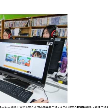
訊一對一教新北市淡水區文化國小的學童英語。5月中起至今因學校停課，視訊英語