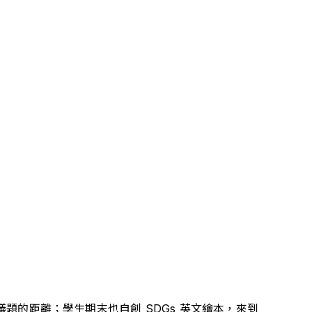
題的距離；學生期末也自創 SDGs 英文繪本，來到