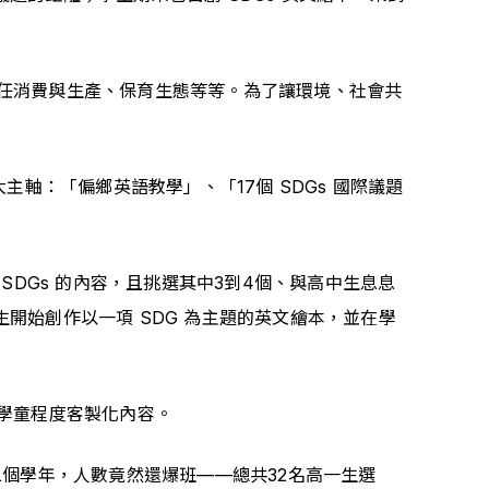
少不平等、責任消費與生產、保育生態等等。為了讓環境、社會共
軸：「偏鄉英語教學」、「17個 SDGs 國際議題
DGs 的內容，且挑選其中3到4個、與高中生息息
生開始創作以一項 SDG 為主題的英文繪本，並在學
照學童程度客製化內容。
個學年，人數竟然還爆班——總共32名高一生選