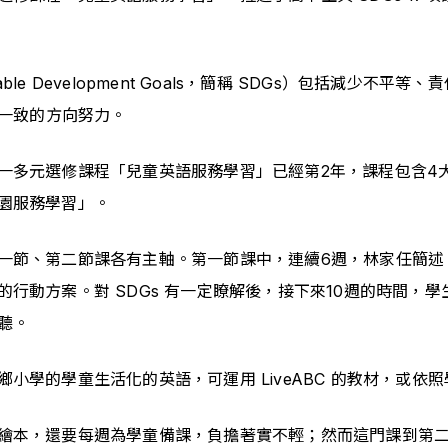
able Development Goals，簡稱 SDGs）包括減
為一致的方向努力。
多元選修課程「兒童英語服務學習」已經第2年，課程包含4大主
園服務學習」。
節、第二節課各有主軸。第一節課中，連續6週，林家任簡述 S
動方案。對 SDGs 有一定瞭解後，接下來10週的時間，學
聽。
小學的學童生活化的英語，可運用 LiveABC 的教材，或依
繪本，還要每週為學童備課，負擔著實不輕；然而這門課到第二