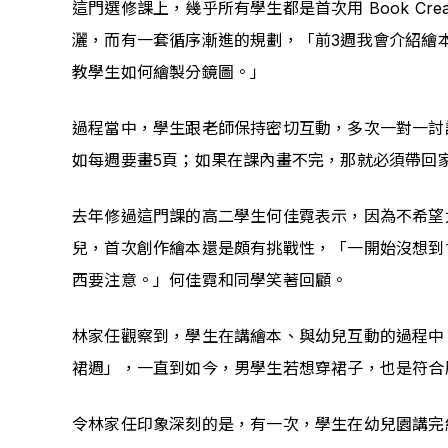
這門選修課上，幾乎所有學生都是首次用 Book C
灑，而有一套循序漸進的規劃，「前3週我會介紹繪本類
教學生如何繪製分鏡圖。」
過程當中，學生跟老師保持密切互動，多次一對一討
如每週要畫5頁；如果在課內畫不完，那就必須帶回
去年修過這門課的高二學生何佳霓表示，因為不希望太
兒，首次創作繪本還是頗有挑戰性，「一開始沒想到
西要注意。」何佳霓和同學笑著回顧。
林家任觀察到，學生在講繪本、與幼兒互動的過程中
裙週」，一直到如今，男學生若想穿裙子，也是符合
令林家任印象深刻的是，有一次，學生在幼兒園講完