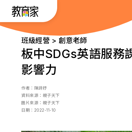
跳
:::
到
主
要
:::
班級經營 > 創意老師
內
板中SDGs英語服務
容
影響力
作者：
陳詩妤
資料來源：
親子天下
圖片來源：
親子天下
日期：
2022-11-10