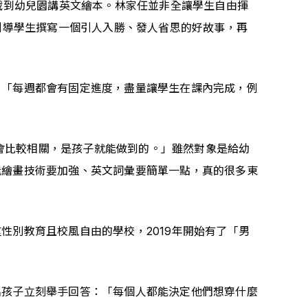
次挑戰到幼兒園講英文繪本。林家任並非全讓學生自由揮
念，引導學生撰寫一個引人入勝、發人省思的好故事，再
。「每週都會有固定進度，盡量讓學生在課內完成，例
活會比較相關，是孩子就能做到的。」雖然對象是給幼
能繪畫技術要加強、英文詞彙要簡單一點，真的很多東
別教育且校風自由的學校，2019年開始有了「男
名孩子立刻舉手回答：「每個人都能決定他們想穿什麼