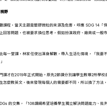
生視野
課程，當天主題是塑膠微粒的來源及危害，呼應 SDG 14
上回答問題，也被要求換位思考，假如扮演政府、廠商或一般
。因此每一堂課，林家任使出渾身解數，帶入生活化情境，「我要
。」
課才在2019年正式開始。原先2節課分別讓學生教導2所學
生怎麼教英文，後來發現每個人的需要都不同，所以換了方法，
 SDGs 的交集，「108課綱希望培養學生獨立解決問題能力