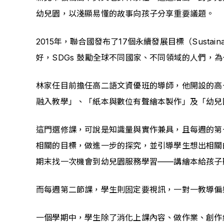
幼兒園，以淺顯易懂的故事向孩子分享重要議題。
2015年，聯合國發布了17個永續發展目標（Sustain
好，SDGs 鼓勵全球不同國家、不同領域的人們，
林家任目前擔任高二語文資優班的導師，他開設的高一
融入教學」、「紙本與數位有聲繪本製作」及「幼兒
這門選修課，可說是知識量與實作兼具，且每週的第一
相關的目標，做進一步的探究，並引導學生想出相關的行
期末找一次機會到幼兒園服務學習——講繪本給孩子
而每週第二節課，學生則固定要視訊，一對一教導偏鄉
一個學期中，學生除了消化上課內容、做作業、創作