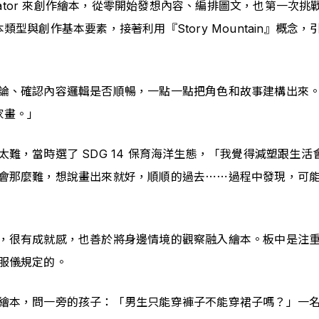
reator 來創作繪本，從零開始發想內容、編排圖文，也第一
型與創作基本要素，接著利用『Story Mountain』概
論、確認內容邏輯是否順暢，一點一點把角色和故事建構出來
家畫。」
難，當時選了 SDG 14 保育海洋生態，「我覺得減塑跟生
會那麼難，想說畫出來就好，順順的過去⋯⋯過程中發現，可
，很有成就感，也善於將身邊情境的觀察融入繪本。板中是注重性
服儀規定的。
繪本，問一旁的孩子：「男生只能穿褲子不能穿裙子嗎？」一