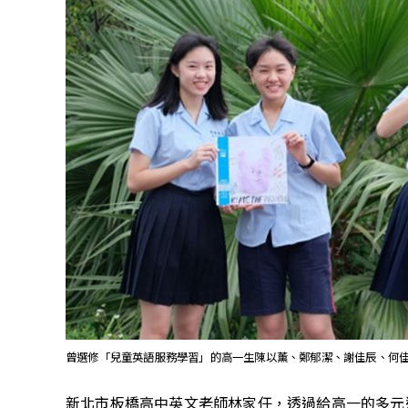
曾選修「兒童英語服務學習」的高一生陳以薰、鄭郁潔、謝佳辰、何
新北市板橋高中英文老師林家任，透過給高一的多元選修