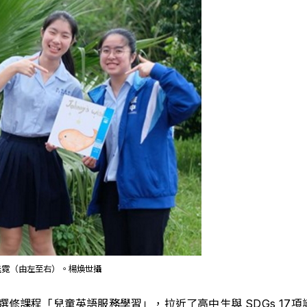
佳霓（由左至右）。楊煥世攝
課程「兒童英語服務學習」，拉近了高中生與 SDGs 17項議