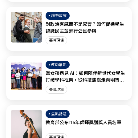
趨勢政策
對政治有感而不是感冒？如何促進學生
認識民主並進行公民參與
臺灣現場
教師增能
當女孩遇見 AI：如何陪伴新世代女學生
打破學科框架，從科技焦慮走向明智協
作？
臺灣現場
焦點話題
教育部公布115年師鐸獎獲獎人員名單
臺灣現場