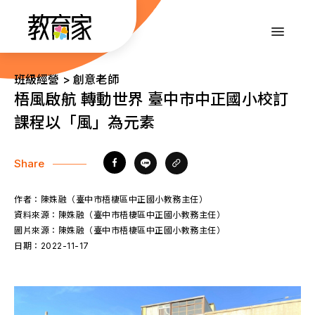
跳
到
:::
主
要
內
:::
班級經營 > 創意老師
容
梧風啟航 轉動世界 臺中市中正國小校訂
課程以「風」為元素
Share
作者：
陳姝融（臺中市梧棲區中正國小教務主任）
資料來源：
陳姝融（臺中市梧棲區中正國小教務主任）
圖片來源：
陳姝融（臺中市梧棲區中正國小教務主任）
日期：
2022-11-17