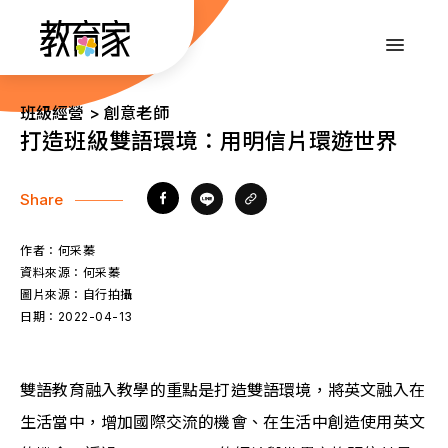
跳
到
:::
主
要
內
:::
班級經營 > 創意老師
容
打造班級雙語環境：用明信片環遊世界
Share
作者：
何采蓁
資料來源：
何采蓁
圖片來源：
自行拍攝
日期：
2022-04-13
雙語教育融入教學的重點是打造雙語環境，將英文融入在
生活當中，增加國際交流的機會、在生活中創造使用英文