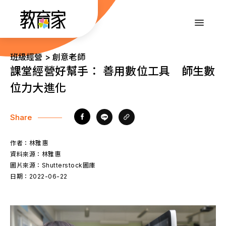
跳
到
:::
主
要
內
:::
班級經營 > 創意老師
容
課堂經營好幫手： 善用數位工具 師生數
位力大進化
Share
作者：
林雅惠
資料來源：
林雅惠
圖片來源：
Shutterstock圖庫
日期：
2022-06-22