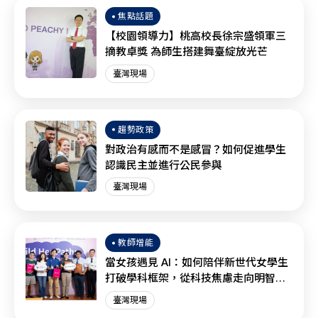
焦點話題
【校園領導力】桃高校長徐宗盛領軍三
摘教卓獎 為師生搭建舞臺綻放光芒
臺灣現場
趨勢政策
對政治有感而不是感冒？如何促進學生
認識民主並進行公民參與
臺灣現場
教師增能
當女孩遇見 AI：如何陪伴新世代女學生
打破學科框架，從科技焦慮走向明智協
作？
臺灣現場