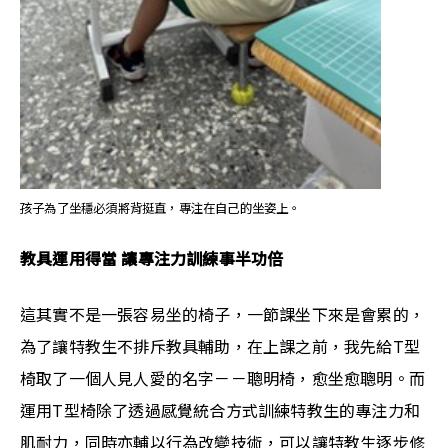
孩子為了坐穩必須將背挺直，專注在自己的坐姿上。
教具運用得當 讓專注力訓練事半功倍
這其實不是一張容易坐的椅子，一節課坐下來是會累的，
為了讓特教生不排斥教具輔助，在上課之前，我先給T型
椅取了一個人見人愛的名字－－聰明椅，愈坐愈聰明。而
運用T型椅除了透過感覺統合方式訓練特教生的專注力和
肌耐力，同時亦輔以行為改變技術，可以讓特教生逐步修