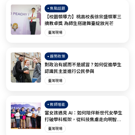
焦點話題
【校園領導力】桃高校長徐宗盛領軍三
摘教卓獎 為師生搭建舞臺綻放光芒
臺灣現場
趨勢政策
對政治有感而不是感冒？如何促進學生
認識民主並進行公民參與
臺灣現場
教師增能
當女孩遇見 AI：如何陪伴新世代女學生
打破學科框架，從科技焦慮走向明智協
作？
臺灣現場