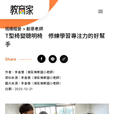
跳
到
:::
主
要
內
:::
班級經營 > 創意老師
容
T型椅變聰明椅 修練學習專注力的好幫
手
Share
作者：
李香慧（東區樂業國小老師）
資料來源：
李香慧（東區樂業國小老師）
圖片來源：
李香慧（東區樂業國小老師）
日期：
2022-12-21